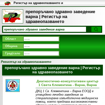
Регистър на здравеопазването и
медицинските заведения в
България
препоръчано здравно заведение
варна | Регистър на
здравеопазването
Област
Община
Град/село
Регистър на здравеопазването
препоръчано здравно заведение варна | Регистър
на здравеопазването
Диагностично-консултативен център
1 Света Клементина - Варна, Варна
ДКЦ 1 Св. Клементина – Варна ЕООД е
утвърдено лечебно заведение за
специализирана извънболнична медицинска
помощ, което предлага висококачествени