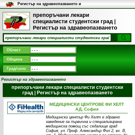
Регистър на здравеопазването и
медицинските заведения в
България
препоръчани лекари
специалисти студентски град |
Регистър на здравеопазването
Област
Община
Град/село
Регистър на здравеопазването
препоръчани лекари специалисти студентски
град | Регистър на здравеопазването
МЕДИЦИНСКИ ЦЕНТРОВЕ ФИ ХЕЛТ
АД, София
Медицински център Фи Хелт е здравно
заведение за първична и специализирана
медицинска помощ със седалище град
София, ул. Проф. Александър Фол 2, вх. В,