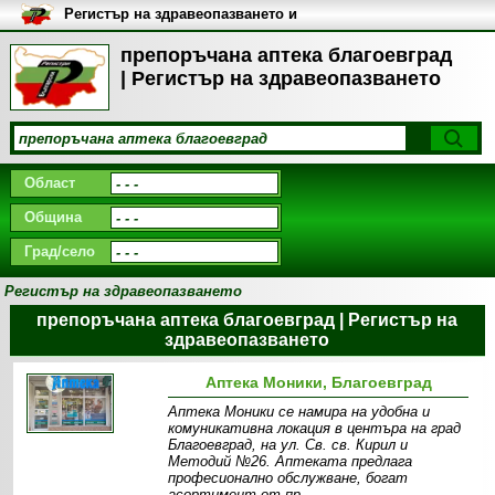
Регистър на здравеопазването и
медицинските заведения в
България
препоръчана аптека благоевград
| Регистър на здравеопазването
Област
Община
Град/село
Регистър на здравеопазването
препоръчана аптека благоевград | Регистър на
здравеопазването
Аптека Моники, Благоевград
Аптека Моники се намира на удобна и
комуникативна локация в центъра на град
Благоевград, на ул. Св. св. Кирил и
Методий №26. Аптеката предлага
професионално обслужване, богат
асортимент от пр