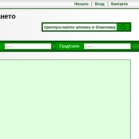
Начало
Вход
Контакти
ането
Град/село