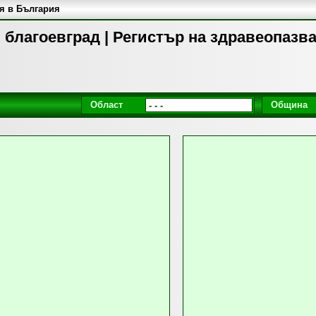
я в България
 благоевград | Регистър на здравеопазв
Област
Община