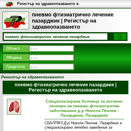
Регистър на здравеопазването и
медицинските заведения в
България
пневмо фтизиатрично лечение
пазарджик | Регистър на
здравеопазването
Област
Община
Град/село
Регистър на здравеопазването
пневмо фтизиатрично лечение пазарджик |
Регистър на здравеопазването
Специализирана болница за активно
лечение на пневмо-фтизиатрични
заболявания д-р Никола Пенчев -
Пазарджик, Пазарджик
СБАЛПФЗ Д-р Никола Пенчев, Пазарджик е
специализирано лечебно заведение за