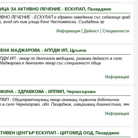
А ЗА АКТИВНО ЛЕЧЕНИЕ - ЕСКУЛАП, Пазарджик
 ЛЕЧЕНИЕ - ЕСКУЛАП е здравно заведение със седалище град
А, вход от към улица Кочо Честименски. Създадена пр
Информация
Дейност
Специалности
ЕЛЕНА МАДЖАРОВА - АППДМ ИП, Црънча
 ИП - лекар по дентална медицина, развива дейност в село
 Маджарова е дентален лекар със специалност обща
Информация
НКИНА - ЗДРАВКОВА - ИППМП, Черногорово
ИППМП - Общопрактикуващ лекар оказващ първична доболнична
 в село Черногорово, обл. Пазарджик, извършващ диагностика, леч
Информация
ТИВЕН ЦЕНТЪР ЕСКУЛАП - ЦИТОМЕД ООД, Пазарджик