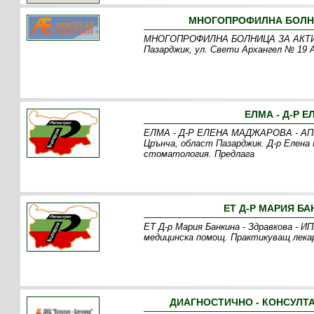
МНОГОПРОФИЛНА БОЛНИЦ
МНОГОПРОФИЛНА БОЛНИЦА ЗА АКТИВНО
Пазарджик, ул. Свети Архангел № 19 
ЕЛМА - Д-Р 
ЕЛМА - Д-Р ЕЛЕНА МАДЖАРОВА - АППДМ
Црънча, област Пазарджик. Д-р Елена
стоматология. Предлага
ЕТ Д-Р МАРИЯ БА
ЕТ Д-р Мария Банкина - Здравкова - 
медицинска помощ. Практикуващ лекар
ДИАГНОСТИЧНО - КОНСУЛТА