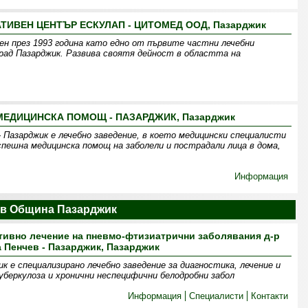
ТИВЕН ЦЕНТЪР ЕСКУЛАП - ЦИТОМЕД ООД, Пазарджик
н през 1993 година като едно от първите частни лечебни
рад Пазарджик. Развива своятя дейност в областта на
МЕДИЦИНСКА ПОМОЩ - ПАЗАРДЖИК, Пазарджик
 Пазарджик е лечебно заведение, в което медицински специалисти
спешна медицинска помощ на заболели и пострадали лица в дома,
Информация
 в Община Пазарджик
тивно лечение на пневмо-фтизиатрични заболявания д-р
 Пенчев - Пазарджик, Пазарджик
 е специализирано лечебно заведение за диагностика, лечение и
уберкулоза и хронични неспецифични белодробни забол
Информация
Специалисти
Контакти