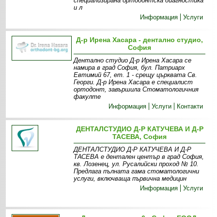
специализирана ортодонтска диагностика
и л
Информация
Услуги
Д-р Ирена Хасара - дентално студио,
София
Дентално студио Д-р Ирена Хасара се
намира в град София, бул. Патриарх
Евтимий 67, ет. 1 - срещу църквата Св.
Георги. Д-р Ирена Хасара e специалист
ортодонт, завършила Стоматологичния
факулте
Информация
Услуги
Контакти
ДЕНТАЛСТУДИО Д-Р КАТУЧЕВА И Д-Р
ТАСЕВА, София
ДЕНТАЛСТУДИО Д-Р КАТУЧЕВА И Д-Р
ТАСЕВА е дентален център в град София,
кв. Лозенец, ул. Русалийски проход № 10.
Предлага пълната гама стоматологични
услуги, включваща първична медицин
Информация
Услуги