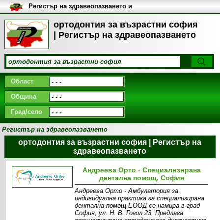
Регистър на здравеопазването и
медицинските заведения в
България
ортодонтия за възрастни софия
| Регистър на здравеопазването
Област
Община
Град/село
Регистър на здравеопазването
ортодонтия за възрастни софия | Регистър на
здравеопазването
Андреева Орто - Специализирана
дентална помощ, София
Андреева Орто - Амбулатория за
индивидуална практика за специализирана
дентална помощ ЕООД се намира в град
София, ул. Н. В. Гогол 23. Предлага