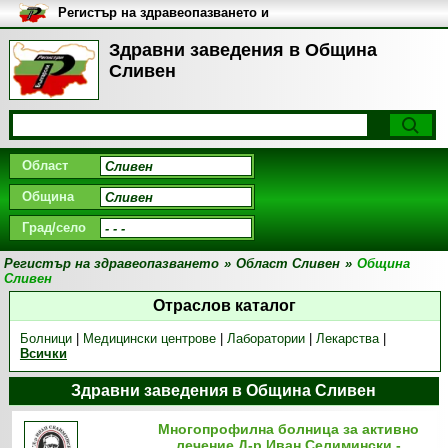
Регистър на здравеопазването и
медицинските заведения в
България
Здравни заведения в Община
Сливен
Област
Община
Град/село
Регистър на здравеопазването
»
Област Сливен
»
Община
Сливен
Отраслов каталог
Болници
|
Медицински центрове
|
Лаборатории
|
Лекарства
|
Всички
Здравни заведения в Община Сливен
Многопрофилна болница за активно
лечение Д-р Иван Селимински -