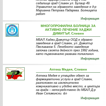
седалище град Сливен ул. Булаир 49.
Управител на здравното заведение е д-р
Марианна Петрова Падарева. Болницата
работ
Информация
МНОГОПРОФИЛНА БОЛНИЦА ЗА
АКТИВНО ЛЕЧЕНИЕ ХАДЖИ
ДИМИТЪР, Сливен
МБАЛ Хаджи Димитър ООД е здравно
заведение в град Сливен, ул. Димитър
Пехливанов 5. Лечебното заведение
започва своята дейност през 1992 година,
като първоначално развива поликлинич
Информация
Аптека Медея, Сливен
Аптека Медея е утвърден обект за
фармацевтични услуги в град Сливен,
разположен на изключително
комуникативно и удобно място, в центъра
на града – непосредствено до МБАЛ Д-р
Иван Селимински. &n
Информация