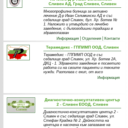
Сливен АД, Град Сливен, Сливен
Многопрофилна болница за активно
лечение Д-р Иван Селимински АД е със
седалище град Сливен, бул. Хр. Ботев №
1. Наложило и утвърдило се лечебно
заведение, с дългогодишни традиции в
здравеопазван
Информация
Отделения
Контакти
Терамедикс - ГППИМП ООД, Сливен
Терамедикс - ГППИМП ООД е със
седалище град Сливен, ул. Хр. Ботев 2А,
ДКЦ - 1. Здравното заведение е посветило
работа си на своите пациенти и техните
нужди. Разполага с екип, от висо
Информация
Диагностично-консултативен център
2 - Сливен ЕООД, Сливен
Диагностично-консултативен център 2 -
Сливен е със седалище град Сливен, ул.
Стефан Краджа № 2. Дейността на
центъра е насочена към запазване на