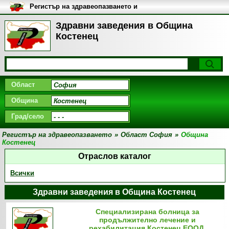
Регистър на здравеопазването и
медицинските заведения в
България
Здравни заведения в Община
Костенец
Област
Община
Град/село
Регистър на здравеопазването
»
Област София
»
Община
Костенец
Отраслов каталог
Всички
Здравни заведения в Община Костенец
Специализирана болница за
продължително лечение и
рехабилитация Костенец ЕООД,