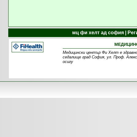
мц фи хелт ад софия | Ре
МЕДИЦИНС
Медицински център Фи Хелт е здравно
седалище град София, ул. Проф. Алекс
осигу