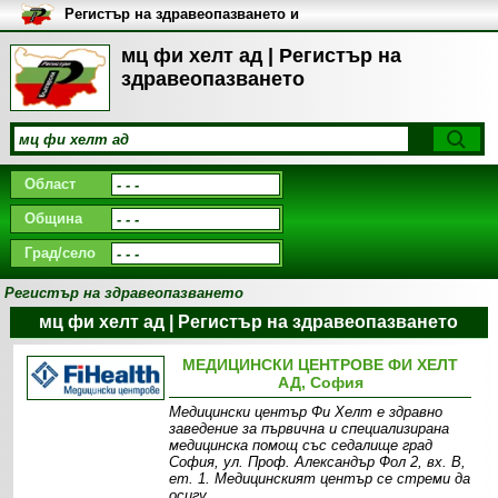
Регистър на здравеопазването и
медицинските заведения в
България
мц фи хелт ад | Регистър на
здравеопазването
Област
Община
Град/село
Регистър на здравеопазването
мц фи хелт ад | Регистър на здравеопазването
МЕДИЦИНСКИ ЦЕНТРОВЕ ФИ ХЕЛТ
АД, София
Медицински център Фи Хелт е здравно
заведение за първична и специализирана
медицинска помощ със седалище град
София, ул. Проф. Александър Фол 2, вх. В,
ет. 1. Медицинският център се стреми да
осигу