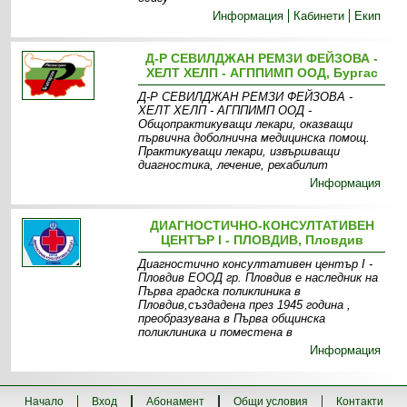
Информация
Кабинети
Екип
Д-Р СЕВИЛДЖАН РЕМЗИ ФЕЙЗОВА -
ХЕЛТ ХЕЛП - АГППИМП ООД, Бургас
Д-Р СЕВИЛДЖАН РЕМЗИ ФЕЙЗОВА -
ХЕЛТ ХЕЛП - АГППИМП ООД -
Общопрактикуващи лекари, оказващи
първична доболнична медицинска помощ.
Практикуващи лекари, извършващи
диагностика, лечение, рехабилит
Информация
ДИАГНОСТИЧНО-КОНСУЛТАТИВЕН
ЦЕНТЪР I - ПЛOВДИВ, Пловдив
Диагностично консултативен център I -
Пловдив ЕOOД гр. Пловдив е наследник на
Първа градска поликлиника в
Пловдив,създадена през 1945 година ,
преобразувана в Първа общинска
поликлиника и поместена в
Информация
Начало
Вход
Абонамент
Общи условия
Контакти