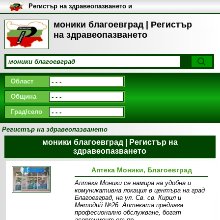
Регистър на здравеопазването и
медицинските заведения в
България
моники благоевград | Регистър
на здравеопазването
Област
Община
Град/село
Регистър на здравеопазването
моники благоевград | Регистър на
здравеопазването
Аптека Моники, Благоевград
Аптека Моники се намира на удобна и
комуникативна локация в центъра на град
Благоевград, на ул. Св. св. Кирил и
Методий №26. Аптеката предлага
професионално обслужване, богат
асортимент от пр