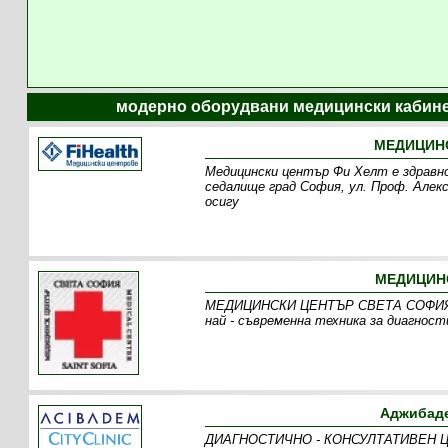
модерно оборудвани медицински кабине
МЕДИЦИНС
Медицински център Фи Хелт е здравно
седалище град София, ул. Проф. Алекс
осигу
МЕДИЦИНС
МЕДИЦИНСКИ ЦЕНТЪР СВЕТА СОФИЯ е п
най - съвременна техника за диагност
Аджибаде
ДИАГНОСТИЧНО - КОНСУЛТАТИВЕН ЦЕН