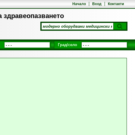
Начало
Вход
Контакти
а здравеопазването
Град/село