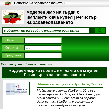
Регистър на здравеопазването и
медицинските заведения в
България
модерен ямр на гърди с
импланти овча купел | Регистър
на здравеопазването
Област
Община
Град/село
Регистър на здравеопазването
модерен ямр на гърди с импланти овча купел |
Регистър на здравеопазването
Медицински център ПроВита, София
Медицински център ПроВита 22 е със
седалище град София, кв. Овча Купел, ул.
Монтевидео 66. Центърът за образна
диагностика ПроВита e резултат от
съвместен международен проект.