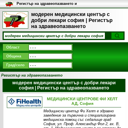
Регистър на здравеопазването и
медицинските заведения в
България
модерен медицински център с
добри лекари софия | Регистър
на здравеопазването
Област
Община
Град/село
Регистър на здравеопазването
модерен медицински център с добри лекари
софия | Регистър на здравеопазването
МЕДИЦИНСКИ ЦЕНТРОВЕ ФИ ХЕЛТ
АД, София
Медицински център Фи Хелт е здравно
заведение за първична и специализирана
медицинска помощ със седалище град
София, ул. Проф. Александър Фол 2, вх. В,