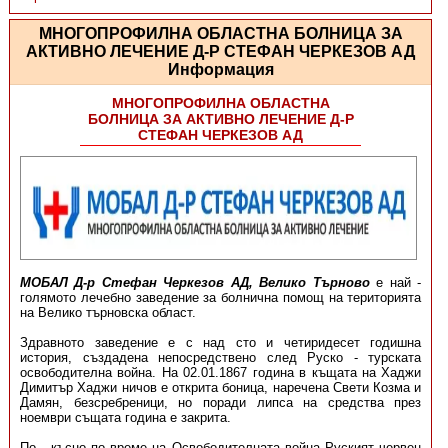
МНОГОПРОФИЛНА ОБЛАСТНА БОЛНИЦА ЗА
АКТИВНО ЛЕЧЕНИЕ Д-Р СТЕФАН ЧЕРКЕЗОВ АД
Информация
МНОГОПРОФИЛНА ОБЛАСТНА
БОЛНИЦА ЗА АКТИВНО ЛЕЧЕНИЕ Д-Р
СТЕФАН ЧЕРКЕЗОВ АД
МОБАЛ Д-р Стефан Черкезов АД,
Велико Търново
е най -
голямото лечебно заведение за болнична помощ на територията
на Велико търновска област.
Здравното заведение е с над сто и четиридесет годишна
история, създадена непосредствено след Руско - турската
освободителна война. На 02.01.1867 година в къщата на Хаджи
Димитър Хаджи ничов е открита боница, наречена Свети Козма и
Дамян, безсребреници, но поради липса на средства през
ноември същата година е закрита.
По - късно по време на Освободителната война Руският червен