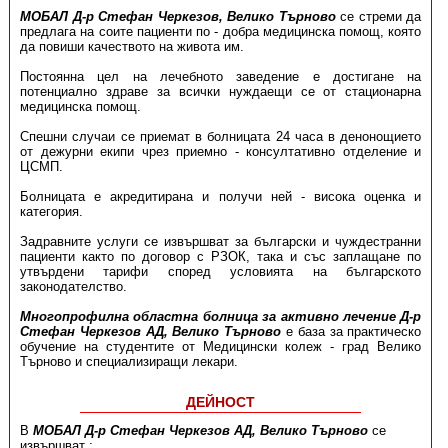
МОБАЛ Д-р Стефан Черкезов, Велико Търново
се стреми да
предлага на соите пациенти по - добра медицинска помощ, която
да повиши качеството на живота им.
Постоянна цел на лечебното заведение е достигане на
потенциално здраве за всички нуждаещи се от стационарна
медицинска помощ.
Спешни случаи се приемат в болницата 24 часа в денонощието
от дежурни екипи чрез приемно - консултативно отделение и
ЦСМП.
Болницата е акредитирана и получи ней - висока оценка и
категория.
Задравните услуги се извършват за български и чуждестранни
пациенти както по договор с РЗОК, така и със заплащане по
утвърдени тарифи според условията на българското
законодателство.
Многопрофилна областна болница за активно лечение Д-р
Стефан Черкезов АД, Велико Търново
е база за практическо
обучение на студентите от Медицински колеж - град Велико
Търново и специализиращи лекари.
ДЕЙНОСТ
В
МОБАЛ Д-р Стефан Черкезов АД, Велико Търново
се
извършват :