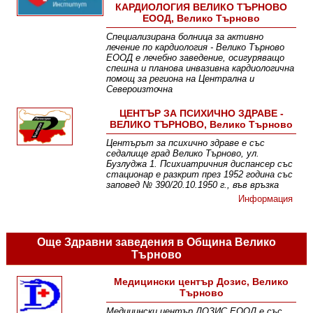
КАРДИОЛОГИЯ ВЕЛИКО ТЪРНОВО
ЕООД, Велико Търново
Специализирана болница за активно
лечение по кардиология - Велико Търново
ЕООД е лечебно заведение, осигуряващо
спешна и планова инвазивна кардиологична
помощ за региона на Централна и
Североизточна
Информация
ЦЕНТЪР ЗА ПСИХИЧНО ЗДРАВЕ -
ВЕЛИКО ТЪРНОВО, Велико Търново
Центърът за психично здраве е със
седалище град Велико Търново, ул.
Бузлуджа 1. Психиатричния диспансер със
стационар е разкрит през 1952 година със
заповед № 390/20.10.1950 г., във връзка
Информация
Още Здравни заведения в Община Велико
Търново
Медицински център Дозис, Велико
Търново
Медицински център ДОЗИС ЕООД е със