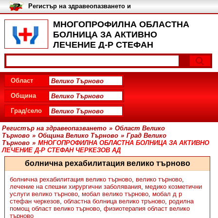
Регистър на здравеопазването и
медицинските заведения в
България
МНОГОПРОФИЛНА ОБЛАСТНА
БОЛНИЦА ЗА АКТИВНО
ЛЕЧЕНИЕ Д-Р СТЕФАН
ЧЕРКЕЗОВ АД, Град Велико
Търново
Област
Община
Град/село
Регистър на здравеопазването
»
Област Велико
Търново
»
Община Велико Търново
»
Град Велико
Търново
»
МНОГОПРОФИЛНА ОБЛАСТНА БОЛНИЦА ЗА АКТИВНО
ЛЕЧЕНИЕ Д-Р СТЕФАН ЧЕРКЕЗОВ АД
болнична рехабилитация велико търново
болнична рехабилитация велико търново
,
велико търново
,
лечение на спешни хирургични заболявания
,
медико козметични
услуги велико търново
,
мобал велико търново
,
мобал д р
стефан черкезов
,
областна болница велико тръново
,
родилна
помощ област велико търново
,
физиотерапия област велико
търново