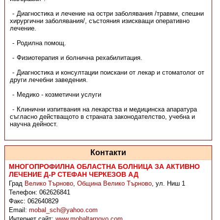
Диагностика и лечение на остри заболявания /травми, спешни
хирургични заболявания/, състояния изискващи оперативно
лечение.
Родилна помощ.
Физиотерапия и болнична рехабилитация.
Диагностика и консултации поискани от лекар и стоматолог от
други лечебни заведения.
Медико - козметични услуги
Клинични изпитвания на лекарства и медицинска апаратура
съгласно действащото в страната законодателство, учебна и
научна дейност.
Контакти
МНОГОПРОФИЛНА ОБЛАСТНА БОЛНИЦА ЗА АКТИВНО
ЛЕЧЕНИЕ Д-Р СТЕФАН ЧЕРКЕЗОВ АД
Град
Велико Търново
,
Община Велико Търново
,
ул. Ниш 1
Телефон:
062626841
Факс:
062640829
Email:
mobal_sch@yahoo.com
Интернет сайт:
www.mobaltarnovo.com