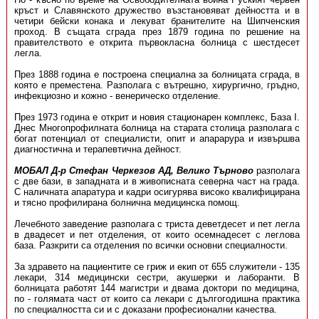
кръст и Славянското дружество възстановяват дейността и в
четири бейски конака и лекуват бранителите на Шипченския
проход. В същата сграда през 1879 година по решение на
правителството е открита първокласна болница с шестдесет
легла.
През 1888 година е построена специална за болницата сграда, в
която е преместена. Разполага с вътрешно, хирургично, гръдно,
инфекциозно и кожно - венерическо отделение.
През 1973 година е открит и новия стационарен комплекс, База I.
Днес Многопрофилната болница на старата столица разполага с
богат потенциал от специалисти, опит и апарарура и извършва
диагностична и терапевтична дейност.
МОБАЛ Д-р Стефан Черкезов АД, Велико Търново
разполага
с две бази, в западната и в живописната северна част на града.
С наличната апаратура и кадри осигурява високо квалифицирана
и тясно профилирана болнична медицинска помощ.
Лечебното заведение разполага с триста деветдесет и пет легла
в двадесет и пет отделения, от които осемнадесет с леглова
база. Разкрити са отделения по всички основни специалности.
За здравето на пациентите се гриж и екип от 655 служители - 135
лекари, 314 медицински сестри, акушерки и лаборанти. В
болницата работят 144 магистри и двама доктори по медицина,
по - голямата част от които са лекари с дългогодишна практика
по специалността си и с доказани професионални качества.