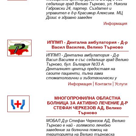
седалище град Велико Търново, ул. Никола
Габровски 24, партер. Създател и
управител е д-р Красимир Алексиев. МЦ
Дозис е здравно заведен
Информация
ИППМП - Дентална амбулатория - Д-р
Васил Василев, Велико Търново
ИППМП - Дентална амбулатория - Д-р
Васил Василев е със седалище град Велико
Търново, бул. България №33 А.
Денталният център предоставя на
своите пациенти, пълна гама
стоматологични и зъботехнически у
Информация
Контакти
Услуги
МНОГОПРОФИЛНА ОБЛАСТНА
БОЛНИЦА ЗА АКТИВНО ЛЕЧЕНИЕ Д-Р
СТЕФАН ЧЕРКЕЗОВ АД, Велико
Търново
МОБАЛ Д-р Стефан Черкезов АД, Велико
Търново е най - голямото лечебно
заведение за болнична помощ на
територията на Велико търновска