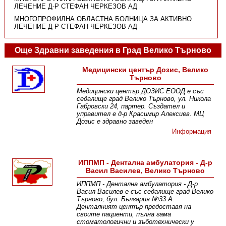
ЛЕЧЕНИЕ Д-Р СТЕФАН ЧЕРКЕЗОВ АД
МНОГОПРОФИЛНА ОБЛАСТНА БОЛНИЦА ЗА АКТИВНО
ЛЕЧЕНИЕ Д-Р СТЕФАН ЧЕРКЕЗОВ АД
Още Здравни заведения в Град Велико Търново
Медицински център Дозис, Велико
Търново
Медицински център ДОЗИС ЕООД е със
седалище град Велико Търново, ул. Никола
Габровски 24, партер. Създател и
управител е д-р Красимир Алексиев. МЦ
Дозис е здравно заведен
Информация
ИППМП - Дентална амбулатория - Д-р
Васил Василев, Велико Търново
ИППМП - Дентална амбулатория - Д-р
Васил Василев е със седалище град Велико
Търново, бул. България №33 А.
Денталният център предоставя на
своите пациенти, пълна гама
стоматологични и зъботехнически у