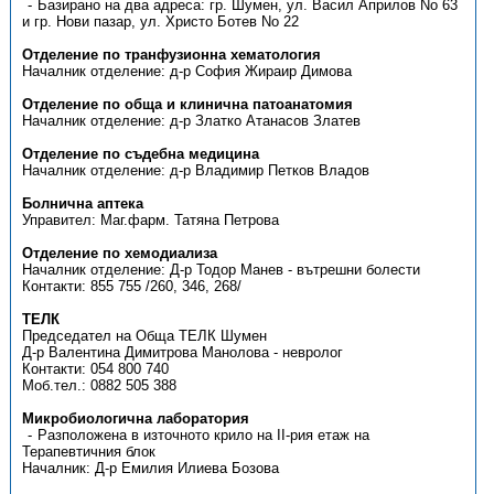
Базирано на два адреса: гр. Шумен, ул. Васил Априлов No 63
и гр. Нови пазар, ул. Христо Ботев No 22
Отделение по транфузионна хематология
Началник отделение: д-р София Жираир Димова
Отделение по обща и клинична патоанатомия
Началник отделение: д-р Златко Атанасов Златев
Отделение по съдебна медицина
Началник отделение: д-р Владимир Петков Владов
Болнична аптека
Управител: Маг.фарм. Татяна Петрова
Отделение по хемодиализа
Началник отделение: Д-р Тодор Манев - вътрешни болести
Контакти: 855 755 /260, 346, 268/
ТЕЛК
Председател на Обща ТЕЛК Шумен
Д-р Валентина Димитрова Манолова - невролог
Контакти: 054 800 740
Моб.тел.: 0882 505 388
Микробиологична лаборатория
Разположена в източното крило на ІІ-рия етаж на
Терапевтичния блок
Началник: Д-р Емилия Илиева Бозова