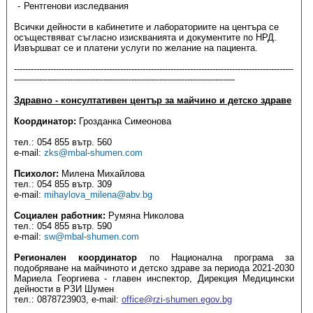
Рентгенови изследвания
Всички дейности в кабинетите и лабораториите на центъра се
осъществяват съгласно изискванията и документите по НРД.
Извършват се и платени услуги по желание на пациента.
----------------------------------------------------------------------------------------------------
-------------------------------------------------------------------------------
Здравно - консултативен център за майчино и детско здраве
Координатор:
Грозданка Симеонова
тел.: 054 855 вътр. 560
e-mail:
zks@mbal-shumen.com
Психолог:
Милена Михайлова
тел.: 054 855 вътр. 309
e-mail:
mihaylova_milena@abv.bg
Социален работник:
Румяна Николова
тел.: 054 855 вътр. 590
e-mail:
sw@mbal-shumen.com
Регионален координатор
по Национална програма за
подобряване на майчиното и детско здраве за периода 2021-2030
Мариела Георгиева - главен инспектор, Дирекция Медицински
дейности в РЗИ Шумен
тел.: 0878723903, е-mail:
office@rzi-shumen.egov.bg