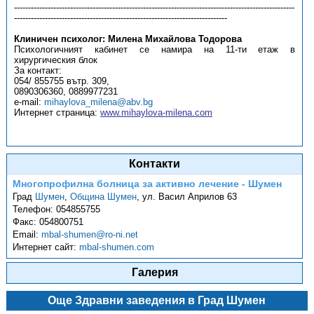
----------------------------------------------------------------------------------------------------
----------------------------------------------------------------------------
Клиничен психолог: Милена Михайлова Тодорова
Психологичният кабинет се намира на 11-ти етаж в
хирургическия блок
За контакт:
054/ 855755 вътр. 309,
0890306360, 0889977231
e-mail:
mihaylova_milena@abv.bg
Интернет страница:
www.mihaylova-milena.com
Контакти
Многопрофилна болница за активно лечение - Шумен
Град
Шумен
,
Община Шумен
,
ул. Васил Априлов 63
Телефон:
054855755
Факс:
054800751
Email:
mbal-shumen@ro-ni.net
Интернет сайт:
mbal-shumen.com
Галерия
Още Здравни заведения в Град Шумен