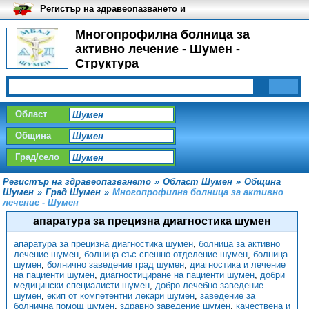
Регистър на здравеопазването и
медицинските заведения в
България
Многопрофилна болница за
активно лечение - Шумен -
Структура
Област
Община
Град/село
Регистър на здравеопазването
»
Област Шумен
»
Община
Шумен
»
Град Шумен
»
Многопрофилна болница за активно
лечение - Шумен
апаратура за прецизна диагностика шумен
апаратура за прецизна диагностика шумен
,
болница за активно
лечение шумен
,
болница със спешно отделение шумен
,
болница
шумен
,
болнично заведение град шумен
,
диагностика и лечение
на пациенти шумен
,
диагностициране на пациенти шумен
,
добри
медицински специалисти шумен
,
добро лечебно заведение
шумен
,
екип от компетентни лекари шумен
,
заведение за
болнична помощ шумен
,
здравно заведение шумен
,
качествена и