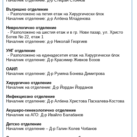
Началник отделение: д-р Стефан Стоянов
Вътрешно отделение
Разположено на петия етаж на Хирургически блок
Началник отделение: д-р Албена Младенова
Неврологично отделение
Разположено на шестия етаж и в гр. Нови пазар, ул. Христо
Ботев No 22, етаж 1
Началник отделение: д-р Николай Георгиев
УНГ отделение
Разположено на единадесетия етаж на Хирургически блок
Началник отделение: Д-р Красимир Живков Бозов
ОАИЛ
Началник отделение: Д-р Румяна Бонева Димитрова
Хирургично отделение
Началник на отделение: Д-р Йордан Йорданов
Инфекциозно отделение
Началник отделение: Д-р Албена Христова Паскалева-Костова
Акушеро-гинекологично отделение
Началник на АГО: Д-р Ивайло Балабанов
Детско отделение
Началник отделение – Д-р Галин Колев Чобанов