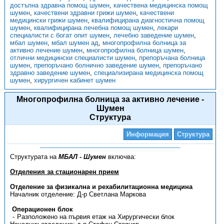
достъпна здравна помощ шумен
,
качествена медицинска помощ
шумен
,
качествени здравни грижи шумен
,
качествени
медицински грижи шумен
,
квалифицирана диагностична помощ
шумен
,
квалифицирана лечебна помощ шумен
,
лекари
специалисти с богат опит шумен
,
лечебно заведение шумен
,
мбал шумен
,
мбал шумен ад
,
многопрофилна болница за
активно лечение шумен
,
многопрофилна болница шумен
,
отлични медицински специалисти шумен
,
препоръчана болница
шумен
,
препоръчано болнично заведение шумен
,
препоръчано
здравно заведение шумен
,
специализирана медицинска помощ
шумен
,
хирургичен кабинет шумен
Многопрофилна болница за активно лечение -
Шумен
Структура
Информация
Структура
Структурата на
МБАЛ - Шумен
включва:
Отделения за стационарен прием
Отделение за физикална и рехабилитационна медицина
Началник отделение: Д-р Светлана Маркова
Операционен блок
Разположено на първия етаж на Хирургически блок