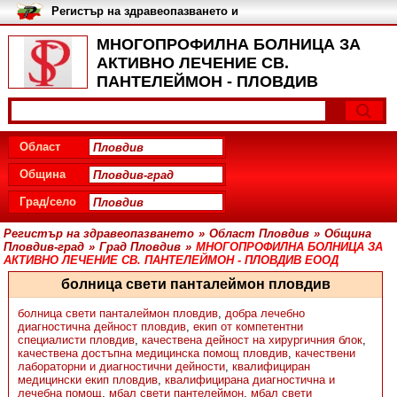
Регистър на здравеопазването и
медицинските заведения в
България
МНОГОПРОФИЛНА БОЛНИЦА ЗА
АКТИВНО ЛЕЧЕНИЕ СВ.
ПАНТЕЛЕЙМОН - ПЛОВДИВ
ЕООД, Град Пловдив - Кабинети
Област
Община
Град/село
Регистър на здравеопазването
»
Област Пловдив
»
Община
Пловдив-град
»
Град Пловдив
»
МНОГОПРОФИЛНА БОЛНИЦА ЗА
АКТИВНО ЛЕЧЕНИЕ СВ. ПАНТЕЛЕЙМОН - ПЛОВДИВ ЕООД
болница свети панталеймон пловдив
болница свети панталеймон пловдив
,
добра лечебно
диагностична дейност пловдив
,
екип от компетентни
специалисти пловдив
,
качествена дейност на хирургичния блок
,
качествена достъпна медицинска помощ пловдив
,
качествени
лабораторни и диагностични дейности
,
квалифициран
медицински екип пловдив
,
квалифицирана диагностична и
лечебна помощ
,
мбал свети пантелеймон
,
мбал свети