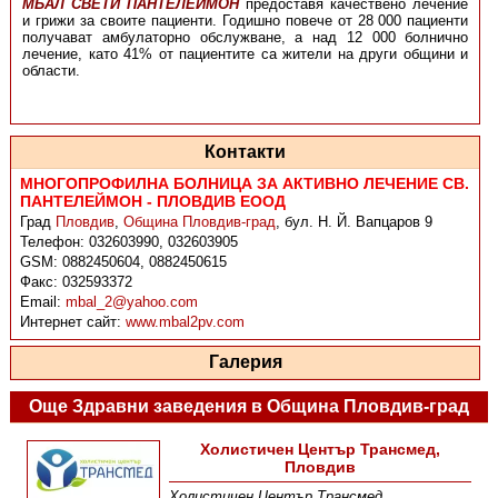
МБАЛ СВЕТИ ПАНТЕЛЕЙМОН
предоставя качествено лечение
и грижи за своите пациенти. Годишно повече от 28 000 пациенти
получават амбулаторно обслужване, а над 12 000 болнично
лечение, като 41% от пациентите са жители на други общини и
области.
Контакти
МНОГОПРОФИЛНА БОЛНИЦА ЗА АКТИВНО ЛЕЧЕНИЕ СВ.
ПАНТЕЛЕЙМОН - ПЛОВДИВ ЕООД
Град
Пловдив
,
Община Пловдив-град
,
бул. Н. Й. Вапцаров 9
Телефон:
032603990, 032603905
GSM:
0882450604, 0882450615
Факс:
032593372
Email:
mbal_2@yahoo.com
Интернет сайт:
www.mbal2pv.com
Галерия
Още Здравни заведения в Община Пловдив-град
Холистичен Център Трансмед,
Пловдив
Холистичен Център Трансмед