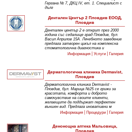
Гергана № 7, ДКЦ ІV, ет. 1. Специалист с
дълг
Информация
Дентален Център 2 Пловдив ЕООД,
Пловдив
Дентален център 2 е открит през 2000
година със седалище град Пловдив, бул.
Васил Априлов 15А. Лечебното заведение
предлага затворен цикъл на комплексна
стоматологична диагностика и
Информация
Услуги
Галерия
Дерматологична клиника Dermavist,
Пловдив
Дерматологична клиника Dermavist -
Пловдив, бул. Марица №25 се грижи за
красотата, комфорта и доброто
самочувствие на своите клиенти,
желаещите да поддържат перфектен
външен вид. Предлага иновативни м
Информация
Процедури
Галерия
Денонощна аптека Мальовица,
Пловдив