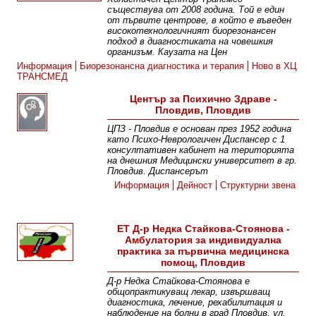
съществува от 2008 година. Той е един
от първите центрове, в който е въведен
високотехнологичният биорезонансен
подход в диагностиката на човешкия
организъм. Каузата на Цен
Информация
Биорезонансна диагностика и терапия
Ново в ХЦ
ТРАНСМЕД
Център за Психично Здраве -
Пловдив, Пловдив
ЦПЗ - Пловдив е основан през 1952 година
като Психо-Неврологичен Диспансер с 1
консултативен кабинет на територията
на днешния Медицински университет в гр.
Пловдив. Диспансерът
Информация
Дейност
Структурни звена
ЕТ Д-р Недка Стайкова-Стоянова -
Амбулатория за индивидуална
практика за първична медицинска
помощ, Пловдив
Д-р Недка Стайкова-Стоянова е
общопрактикуващ лекар, извършващ
диагностика, лечение, рехабилитация и
наблюдение на болни в град Пловдив, ул.