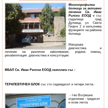
Многопрофилна
болница за активно
лечение Св. Иван
Рилски ЕООД
е със
седалище град
Дупница, ул. Свети
Георги 2 и изпълнява
функциите на районна
болница.
Извършва
диагностика и
лечение на различни заболявания, родина помощ,
рехабилитация. диагностика и консултации.
МБАЛ Св. Иван Рилски ЕООД rазполага със :
ТЕРАПЕВТИЧЕН БЛОК
със сто седемдесет и четири легла :
І-во Вътрешно
отделение - тридесет
и осем легла