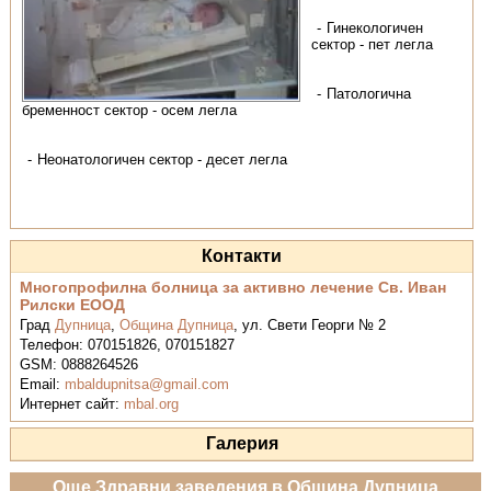
Гинекологичен
сектор - пет легла
Патологична
бременност сектор - осем легла
Неонатологичен сектор - десет легла
Контакти
Многопрофилна болница за активно лечение Св. Иван
Рилски ЕООД
Град
Дупница
,
Община Дупница
,
ул. Свети Георги № 2
Телефон:
070151826, 070151827
GSM:
0888264526
Email:
mbaldupnitsa@gmail.com
Интернет сайт:
mbal.org
Галерия
Още Здравни заведения в Община Дупница