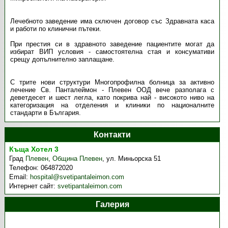
Лечебното заведение има сключен договор със Здравната каса
и работи по клинични пътеки.
При престия си в здравното заведение пациентите могат да
избират ВИП условия - самостоятелна стая и консумативи
срещу допълнително заплащане.
С трите нови структури Многопрофилна болница за активно
лечение Св. Панталеймон - Плевен ООД вече разполага с
девeтдесет и шест легла, като покрива най - високото ниво на
категоризация на отделения и клиники по националните
стандарти в България.
Контакти
Къща Хотел 3
Град
Плевен
,
Община Плевен
,
ул. Миньорска 51
Телефон:
064872020
Email:
hospital@svetipantaleimon.com
Интернет сайт:
svetipantaleimon.com
Галерия