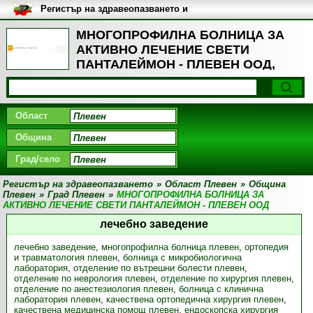
Регистър на здравеопазването и
медицинските заведения в
България
МНОГОПРОФИЛНА БОЛНИЦА ЗА
АКТИВНО ЛЕЧЕНИЕ СВЕТИ
ПАНТАЛЕЙМОН - ПЛЕВЕН ООД,
Град Плевен
Област
Община
Град/село
Регистър на здравеопазването
»
Област Плевен
»
Община
Плевен
»
Град Плевен
»
МНОГОПРОФИЛНА БОЛНИЦА ЗА
АКТИВНО ЛЕЧЕНИЕ СВЕТИ ПАНТАЛЕЙМОН - ПЛЕВЕН ООД
лечебно заведение
лечебно заведение
,
многопрофилна болница плевен
,
ортопедия
и травматология плевен
,
болница с микробиологична
лаборатория
,
отделение по вътрешни болести плевен
,
отделение по неврология плевен
,
отделение по хирургия плевен
,
отделение по анестезиология плевен
,
болница с клинична
лаборатория плевен
,
качествена ортопедична хирургия плевен
,
качествена медицинска помощ плевен
,
ендоскопска хирургия