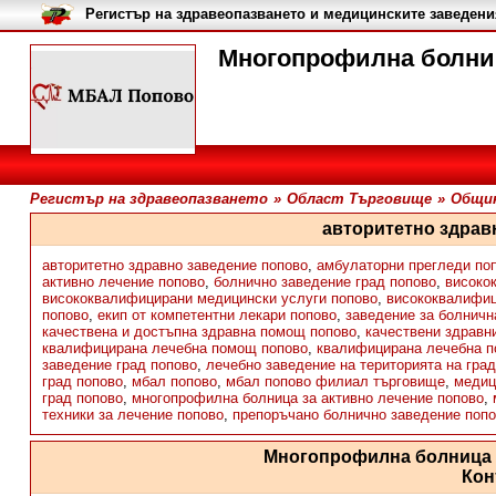
Регистър на здравеопазването и медицинските заведени
Многопрофилна болниц
Регистър на здравеопазването
»
Област Търговище
»
Общин
авторитетно здрав
авторитетно здравно заведение попово
,
амбулаторни прегледи по
активно лечение попово
,
болнично заведение град попово
,
високо
висококвалифицирани медицински услуги попово
,
висококвалифиц
попово
,
екип от компетентни лекари попово
,
заведение за болнич
качествена и достъпна здравна помощ попово
,
качествени здравн
квалифицирана лечебна помощ попово
,
квалифицирана лечебна 
заведение град попово
,
лечебно заведение на територията на гра
град попово
,
мбал попово
,
мбал попово филиал търговище
,
медиц
град попово
,
многопрофилна болница за активно лечение попово
,
техники за лечение попово
,
препоръчано болнично заведение поп
Многопрофилна болница 
Кон