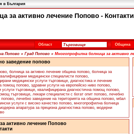
я в България
а за активно лечение Попово - Контакти
Област
Община
а Попово
»
Град Попово
»
Многопрофилна болница за активно л
но заведение попово
пово
,
болница за активно лечение община попово
,
болница за
квалифицирани медицински специалисти попово
,
ирани медицински услуги търговище
,
диагностика и лечение
на помощ попово
,
здравни услуги на европейско ниво попово
,
и услуги търговище
,
квалифицирана диагностична помощ попово
,
помощ търговище
,
лекари специалисти с богат опит попово
,
лечебно
д попово
,
лечебно заведение на територията на община попово
,
мбал
ински услуги с високо качество попово
,
многопрофилна болница
модерна апаратура за прецизна диагностика попово
,
модерни
ово
за активно лечение Попово
такти