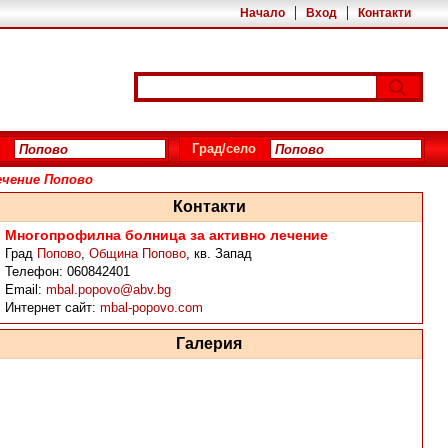
Начало
Вход
Контакти
Град/село
ечение Попово
Контакти
Многопрофилна болница за активно лечение
Град
Попово
,
Община Попово
,
кв. Запад
Телефон:
060842401
Email:
mbal.popovo@abv.bg
Интернет сайт:
mbal-popovo.com
Галерия