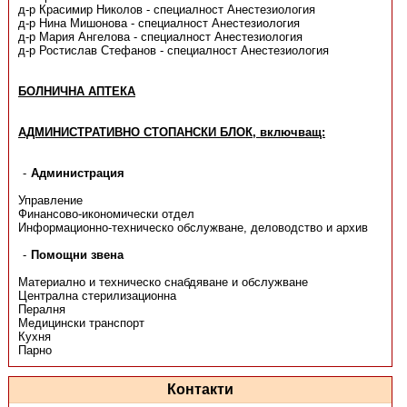
д-р Красимир Николов - специалност Анестезиология
д-р Нина Мишонова - специалност Анестезиология
д-р Мария Ангелова - специалност Анестезиология
д-р Ростислав Стефанов - специалност Анестезиология
БОЛНИЧНА АПТЕКА
АДМИНИСТРАТИВНО СТОПАНСКИ БЛОК, включващ:
Администрация
Управление
Финансово-икономически отдел
Информационно-техническо обслужване, деловодство и архив
Помощни звена
Материално и техническо снабдяване и обслужване
Централна стерилизационна
Пералня
Медицински транспорт
Кухня
Парно
Контакти