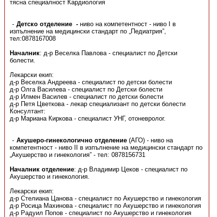
тясна специалност Кардиология
Детско отделение -
ниво на компетентност - ниво І в
изпълнение на медицински стандарт по „Педиатрия”,
тел:0878167008
Началник
: д-р Веселка Павлова - специалист по Детски
болести.
Лекарски екип:
д-р Веселка Андреева - специалист по детски болести
д-р Олга Василева - специалист по Детски болести
д-р Илмен Василев - специалист по детски болести
д-р Петя Цветкова - лекар специализант по детски болести
Консултант:
д-р Мариана Киркова - специалист УНГ, отоневролог.
Акушеро-гинекологично отделение
(АГО) - ниво на
компетентност - ниво ІІ в изпълнение на медицински стандарт по
„Акушерство и гинекология” - тел: 0878156731
Началник отделение
: д-р Владимир Цеков - специалист по
Акушерство и гинекология.
Лекарски екип:
д-р Стелиана Цанова - специалист по Акушерство и гинекология
д-р Росица Махинова - специалист по Акушерство и гинекология
д-р Радуил Попов - специалист по Акушерство и гинекология