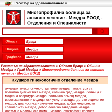
Регистър на здравеопазването и
медицинските заведения в
България
Многопрофилна болница за
активно лечение - Мездра ЕООД -
Отделения и Специалисти
Област
Община
Град/село
Регистър на здравеопазването
»
Област Враца
»
Община
Мездра
»
Град Мездра
»
Многопрофилна болница за активно
лечение - Мездра ЕООД
акушеро гинекологично отделение мездра
акушеро гинекологично отделение мездра
,
апаратура за
прецизна диагностика мездра
,
болница град мездра
,
болница с
модерна апаратура мездра
,
болнична помощ мездра
,
висококачествени медицински услуги мездра
,
детско отделение
мездра
,
диагностика и лечение мездра
,
добри медицински
специалисти мездра
,
добро лечебно заведение мездра
,
достъпна медицинска помощ мездра
,
ехографски кабинет