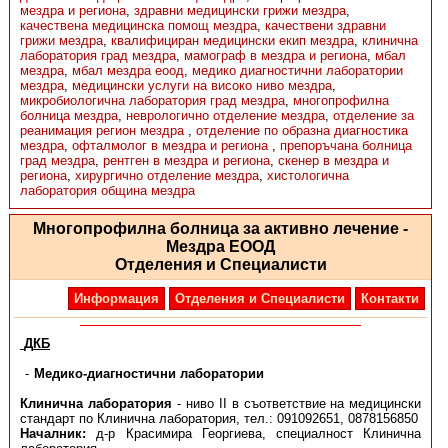
мездра и региона
,
здравни медицински грижи мездра
,
качествена медицинска помощ мездра
,
качествени здравни
грижи мездра
,
квалифициран медицински екип мездра
,
клинична
лаборатория град мездра
,
мамограф в мездра и региона
,
мбал
мездра
,
мбал мездра еоод
,
медико диагностични лаборатории
мездра
,
медицински услуги на високо ниво мездра
,
микробиологична лаборатория град мездра
,
многопрофилна
болница мездра
,
неврологично отделение мездра
,
отделение за
реанимация регион мездра
,
отделение по образна диагностика
мездра
,
офталмолог в мездра и региона
,
препоръчана болница
град мездра
,
рентген в мездра и региона
,
скенер в мездра и
региона
,
хирургично отделение мездра
,
хистологична
лаборатория община мездра
Многопрофилна болница за активно лечение -
Мездра ЕООД
Отделения и Специалисти
Информация
Отделения и Специалисти
Контакти
Д
КБ
Медико-диагностични лаборатории
Клинична лаборатория
- ниво ІІ в съответствие на медицински
стандарт по Клинична лаборатория, тел.: 091092651, 0878156850
Началник:
д-р Красимира Георгиева, специалност Клинична