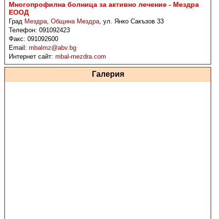
Многопрофилна болница за активно лечение - Мездра
ЕООД
Град
Мездра
,
Община Мездра
,
ул. Янко Сакъзов 33
Телефон:
091092423
Факс:
091092600
Email:
mbalmz@abv.bg
Интернет сайт:
mbal-mezdra.com
Галерия