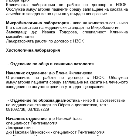
лаборатория
Клиничната лаборатория не работи по договор с НЗОК.
Обслужва амбулаторни пациенти срещу заплащане на касата на
лечебното заведение по цени на утвърден ценоразпис.
Микробиологична лаборатория
- ниво на компетентност - ниво
ІІ в съответствие на медицински стандарт по Микробиология.
Завеждащ
: д-р Иванка Тодорова, специалност Клинична
микробиология
Лабораторията работи по договор с НЗОК
Хистологична лаборатория
Отделение по обща и клинична патология
Началник отделение:
д-р Елена Чилингирова
Отделението не работи по договор с НЗОК. Обслужва
амбулаторни пациенти срещу заплащане на касата на лечебното
заведение по актуални цени на утвърден ценоразпис.
Отделение по образна диагностика
- ниво ІІ в съответствие
на медицински стандарт по Образна диагностика, тел.:
091092738, 0878157229
Началник отделение
: д-р Николай Баев -
специалност Рентгенология
Лекарски екип:
д-р Николай Минковски - специалност Рентгенология