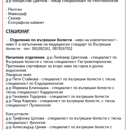
д-р Венцислав Цветков - лекар специализант по Рентгенология
- Рентген
- Мамограф
- Скенер
- Ехографски кабинет
СТАЦИОНАР
Отделение по вътрешни болести
- ниво на компетентност -
ниво ІI в изпълнение на медицински стандарт по Вътрешни
болести - тел: 091092161, 0878167011
Началник отделение
: д-р Любомир Цветонав - специалист по
Вътрешни болести с тясна специалност Гастроентерология.
Притежава сертификат за второ ниво на горна и долна
ендоскопия.
Лекарски екип:
д-р Петя Стайкова - специалист по вътрешни болести с тясна
специалност по Ендокринология.
д-р Мариана Близнашка - специалист по вътрешни болести с
тясна специалност Кардиология
д-р Геновева Тодорова - специалист по вътрешни болести
д-р Пеца Киркова - специалист по вътрешни болести, с тясна
специалност Пулмология
Консултанти :
д-р Трифонка Цолова - специалист по вътрешни болести с тясна
специалност Урология
д-р Александър Ценев - специалист по вътрешни болести с