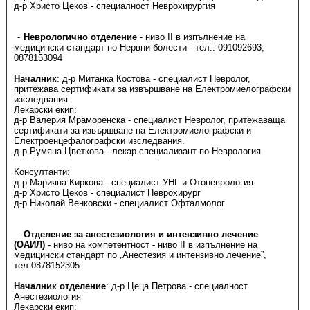
д-р Христо Цеков - специалност Неврохирургия
Неврологично отделение
- ниво ІІ в изпълнение на
медицински стандарт по Нервни болести - тел.: 091092693,
0878153094
Началник
: д-р Митанка Костова - специалист Невролог,
притежава сертификати за извършване на Електромиелографски
изследвания
Лекарски екип:
д-р Валерия Мраморенска - специалист Невролог, притежаваща
сертификати за извършване на Електромиелографски и
Електроенцефалографски изследвания.
д-р Румяна Цветкова - лекар специализант по Неврология
Консултанти:
д-р Марияна Киркова - специалист УНГ и Отоневрология
д-р Христо Цеков - специалист Неврохирург
д-р Николай Венковски - специалист Офталмолог
Отделение за анестезиология и интензивно лечение
(ОАИЛ)
- ниво на компетентност - ниво ІІ в изпълнение на
медицински стандарт по „Анестезия и интензивно лечение”,
тел:0878152305
Началник отделение
: д-р Цеца Петрова - специалност
Анестезиология
Лекарски екип: