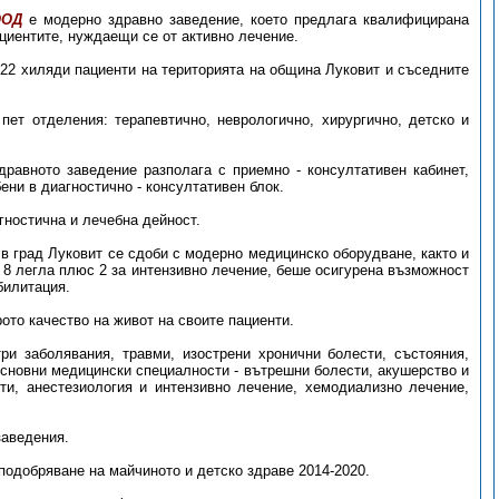
ООД
е модерно здравно заведение, което предлага квалифицирана
циентите, нуждаещи се от активно лечение.
22 хиляди пациенти на територията на община Луковит и съседните
пет отделения: терапевтично, неврологично, хирургично, детско и
дравното заведение разполага с приемно - консултативен кабинет,
ени в диагностично - консултативен блок.
гностична и лечебна дейност.
а в град Луковит се сдоби с модерно медицинско оборудване, както и
 8 легла плюс 2 за интензивно лечение, беше осигурена възможност
билитация.
ото качество на живот на своите пациенти.
и заболявания, травми, изострени хронични болести, състояния,
сновни медицински специалности - вътрешни болести, акушерство и
сти, анестезиология и интензивно лечение, хемодиализно лечение,
заведения.
одобряване на майчиното и детско здраве 2014-2020.