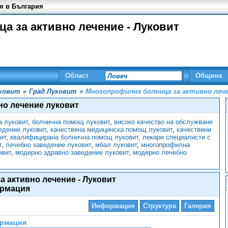
я в България
а за активно лечение - Луковит
Област
Община
ковит
»
Град Луковит
»
Многопрофилна болница за активно лече
но лечение луковит
а луковит
,
болнична помощ луковит
,
високо качество на обслужване
едение луковит
,
качествена медицинска помощ луковит
,
качествени
ит
,
квалифицирана болнична помощ луковит
,
лекари специалисти с
т
,
лечебно заведение луковит
,
мбал луковит
,
многопрофилна
овит
,
модерно здравно заведение луковит
,
модерно лечебно
 активно лечение - Луковит
рмация
Информация
Структура
Галерия
рмация