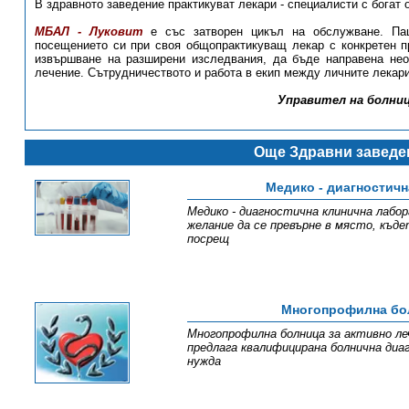
В здравното заведение практикуват лекари - специалисти с богат 
МБАЛ - Луковит
е със затворен цикъл на обслужване. Пац
посещението си при своя общопрактикуващ лекар с конкретен пр
извършване на разширени изследвания, да бъде направена нео
лечение. Сътрудничеството и работа в екип между личните лекари
Управител на болниц
Още Здравни заведе
Медико - диагностичн
Медико - диагностична клинична лабор
желание да се превърне в място, къд
посрещ
Многопрофилна бол
Многопрофилна болница за активно ле
предлага квалифицирана болнична диа
нужда