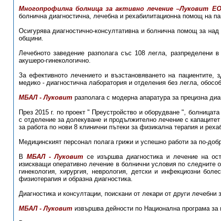
Многопрофилна болница за активно лечение –Луковит Е
болнична диагностична, лечебна и рехабилитационна помощ на па
Осигурява диагностично-консултативна и болнична помощ за над 
общини.
Лечебното заведение разполага със 108 легла, разпределени в 
акушеро-гинекологично.
За ефективното лечението и възстановяването на пациентите, з
медико - диагностична лаборатория и отделения без легла, обособ
МБАЛ - Луковит
разполага с модерна апаратура за прецизна диа
През 2015 г. по проект " Преустройство и оборудване ", болницат
с отделение за долекуване и продължително лечение с капацитет
за работа по нови 8 клинични пътеки за физикална терапия и реха
Медицинският персонал полага грижи и успешно работи за по-добр
В
МБАЛ - Луковит
се изършва диагностика и лечение на остр
изискващи оперативно лечение в болнични условия по следните о
гинекология, хирургия, неврология, детски и инфекциозни боле
физиотерапия и образна диагностика.
Диагностика и консултации, поискани от лекари от други лечебни 
МБАЛ - Луковит
извършва дейности по Национална програма за п