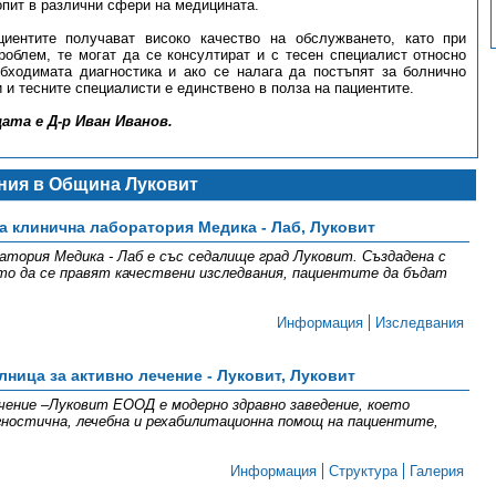
опит в различни сфери на медицината.
иентите получават високо качество на обслужването, като при
облем, те могат да се консултират и с тесен специалист относно
бходимата диагностика и ако се налага да постъпят за болнично
 и тесните специалисти е единствено в полза на пациентите.
ата е Д-р Иван Иванов.
ния в Община Луковит
а клинична лаборатория Медика - Лаб, Луковит
атория Медика - Лаб е със седалище град Луковит. Създадена с
ето да се правят качествени изследвания, пациентите да бъдат
Информация
Изследвания
ница за активно лечение - Луковит, Луковит
чение –Луковит ЕООД е модерно здравно заведение, което
гностична, лечебна и рехабилитационна помощ на пациентите,
Информация
Структура
Галерия