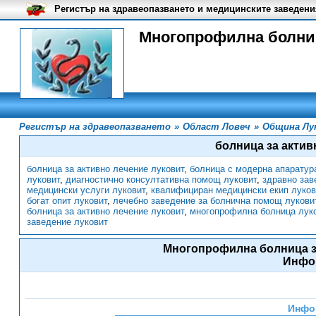
Регистър на здравеопазването и медицинските заведени
Многопрофилна болниц
Регистър на здравеопазването
»
Област Ловеч
»
Община Лу
болница за актив
болница за активно лечение луковит
,
болница с модерна апаратур
луковит
,
диагностично консултативна помощ луковит
,
здравно зав
медицински услуги луковит
,
квалифициран медицински екип луков
богат опит луковит
,
лечебно заведение за болнична помощ лукови
болница за активно лечение луковит
,
многопрофилна болница лук
заведение луковит
Многопрофилна болница за
Инфо
Инфо