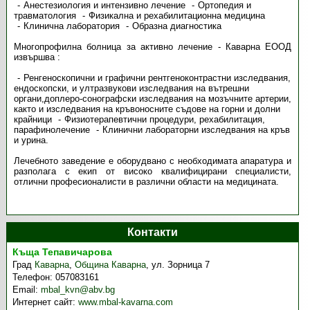
Анестезиология и интензивно лечение
Ортопедия и
травматология
Физикална и рехабилитационна медицина
Клинична лаборатория
Образна диагностика
Многопрофилна болница за активно лечение - Каварна ЕООД
извършва :
Ренгеноскопични и графични рентгеноконтрастни изследвания,
ендоскопски, и ултразвукови изследвания на вътрешни
органи,доплеро-сонографски изследвания на мозъчните артерии,
както и изследвания на кръвоносните съдове на горни и долни
крайници
Физиотерапевтични процедури, рехабилитация,
парафинолечение
Клинични лабораторни изследвания на кръв
и урина.
Лечебното заведение е оборудвано с необходимата апаратура и
разполага с екип от високо квалифицирани специалисти,
отлични професионалисти в различни области на медицината.
Контакти
Къща Тепавичарова
Град
Каварна
,
Община Каварна
,
ул. Зорница 7
Телефон:
057083161
Email:
mbal_kvn@abv.bg
Интернет сайт:
www.mbal-kavarna.com