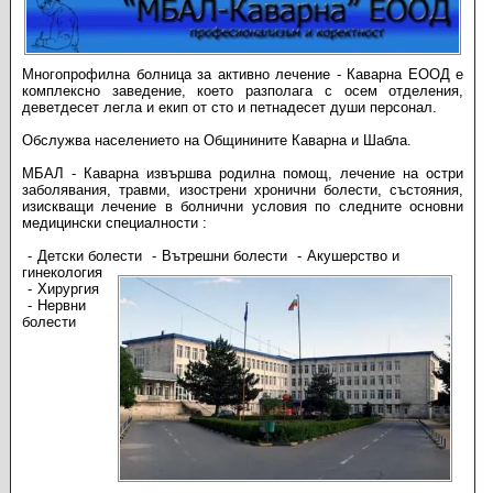
Многопрофилна болница за активно лечение - Каварна ЕООД е
комплексно заведение, което разполага с осем отделения,
деветдесет легла и екип от сто и петнадесет души персонал.
Обслужва населението на Общинините Каварна и Шабла.
МБАЛ - Каварна извършва родилна помощ, лечение на остри
заболявания, травми, изострени хронични болести, състояния,
изискващи лечение в болнични условия по следните основни
медицински специалности :
Детски болести
Вътрешни болести
Акушерство и
гинекология
Хирургия
Нервни
болести