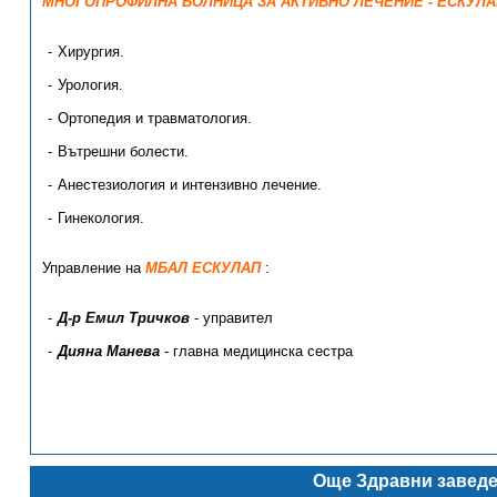
МНОГОПРОФИЛНА БОЛНИЦА ЗА АКТИВНО ЛЕЧЕНИЕ - ЕСКУЛА
Хирургия.
Урология.
Ортопедия и травматология.
Вътрешни болести.
Анестезиология и интензивно лечениe.
Гинекология.
Управление на
МБАЛ ЕСКУЛАП
:
Д-р Емил Тричков
- управител
Дияна Манева
- главна медицинска сестра
Още Здравни заведе