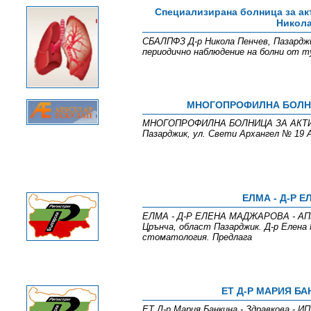
Специализирана болница за ак
Никола
СБАЛПФЗ Д-р Никола Пенчев, Пазарджик
периодично наблюдение на болни от т
МНОГОПРОФИЛНА БОЛНИЦ
МНОГОПРОФИЛНА БОЛНИЦА ЗА АКТИВНО
Пазарджик, ул. Свети Архангел № 19 
ЕЛМА - Д-Р 
ЕЛМА - Д-Р ЕЛЕНА МАДЖАРОВА - АППДМ
Црънча, област Пазарджик. Д-р Елена
стоматология. Предлага
ЕТ Д-Р МАРИЯ БА
ЕТ Д-р Мария Банкина - Здравкова - 