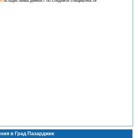
П
осъществява дейност по следните специалности :
ния в Град Пазарджик