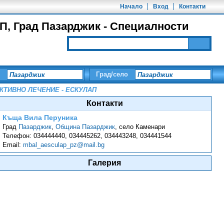
Начало
Вход
Контакти
Град Пазарджик - Специалности
Град/село
КТИВНО ЛЕЧЕНИЕ - ЕСКУЛАП
Контакти
Къща Вила Перуника
Град
Пазарджик
,
Община Пазарджик
,
село Каменари
Телефон:
034444440, 034445262, 034443248, 034441544
Email:
mbal_aesculap_pz@mail.bg
Галерия