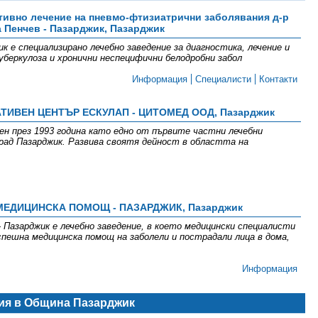
тивно лечение на пневмо-фтизиатрични заболявания д-р
 Пенчев - Пазарджик, Пазарджик
 е специализирано лечебно заведение за диагностика, лечение и
уберкулоза и хронични неспецифични белодробни забол
Информация
Специалисти
Контакти
ТИВЕН ЦЕНТЪР ЕСКУЛАП - ЦИТОМЕД ООД, Пазарджик
н през 1993 година като едно от първите частни лечебни
рад Пазарджик. Развива своятя дейност в областта на
МЕДИЦИНСКА ПОМОЩ - ПАЗАРДЖИК, Пазарджик
 Пазарджик е лечебно заведение, в което медицински специалисти
спешна медицинска помощ на заболели и пострадали лица в дома,
Информация
ия в Община Пазарджик