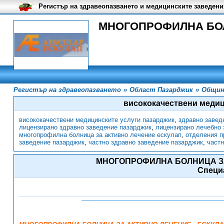
Регистър на здравеопазването и медицинските заведени
МНОГОПРОФИЛНА БОЛН
Регистър на здравеопазването
»
Област Пазарджик
»
Общин
висококачествени медиц
висококачествени медицинските услуги пазарджик
,
здравно завед
лицензирано здравно заведение пазарджик
,
лицензирано лечебно 
многопрофилна болница за активно лечение ескулап
,
отделения п
заведение пазарджик
,
частно здравно заведение пазарджик
,
частн
МНОГОПРОФИЛНА БОЛНИЦА ЗА
Специ