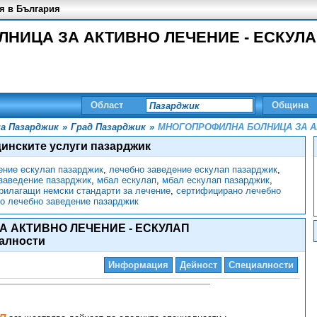
я в България
ИЦА ЗА АКТИВНО ЛЕЧЕНИЕ - ЕСКУЛАП, 
Област
Община
а Пазарджик
»
Град Пазарджик
»
МНОГОПРОФИЛНА БОЛНИЦА ЗА А
инските услуги пазарджик
ение ескулап пазарджик
,
лечебно заведение ескулап пазарджик
,
заведение пазарджик
,
мбал ескулап
,
мбал ескулап пазарджик
,
рилагащи немски стандарти за лечение
,
сертифицирано лечебно
о лечебно заведение пазарджик
 АКТИВНО ЛЕЧЕНИЕ - ЕСКУЛАП
алности
Информация
Дейност
Специалности