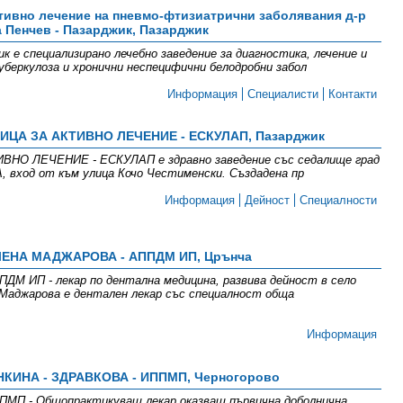
тивно лечение на пневмо-фтизиатрични заболявания д-р
 Пенчев - Пазарджик, Пазарджик
 е специализирано лечебно заведение за диагностика, лечение и
уберкулоза и хронични неспецифични белодробни забол
Информация
Специалисти
Контакти
А ЗА АКТИВНО ЛЕЧЕНИЕ - ЕСКУЛАП, Пазарджик
 ЛЕЧЕНИЕ - ЕСКУЛАП е здравно заведение със седалище град
А, вход от към улица Кочо Честименски. Създадена пр
Информация
Дейност
Специалности
ЕЛЕНА МАДЖАРОВА - АППДМ ИП, Црънча
 ИП - лекар по дентална медицина, развива дейност в село
 Маджарова е дентален лекар със специалност обща
Информация
НКИНА - ЗДРАВКОВА - ИППМП, Черногорово
ИППМП - Общопрактикуващ лекар оказващ първична доболнична