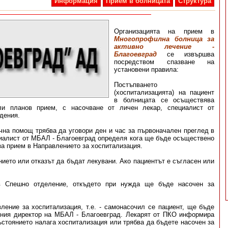
Информация
Прием в болницата
Структура
Организацията на прием в
Многопрофилна болница за
активно лечение -
Благоевград
се извършва
посредством спазване на
установени правила:
Постъпването
(хоспитализацията) на пациент
в болницата се осъществява
ли планов прием, с насочване от личен лекар, специалист от
дения.
чна помощ трябва да уговори ден и час за първоначален преглед в
циалист от МБАЛ - Благоевград определя кога ще бъде осъществено
за прием в Направлението за хоспитализация.
нието или отказът да бъдат лекувани. Ако пациентът е съгласен или
 Спешно отделение, откъдето при нужда ще бъде насочен за
ление за хоспитализация, т.е. - самонасочил се пациент, ще бъде
ния директор на МБАЛ - Благоевград. Лекарят от ПКО информира
ъстоянието налага хоспитализация или трябва да бъдете насочен за