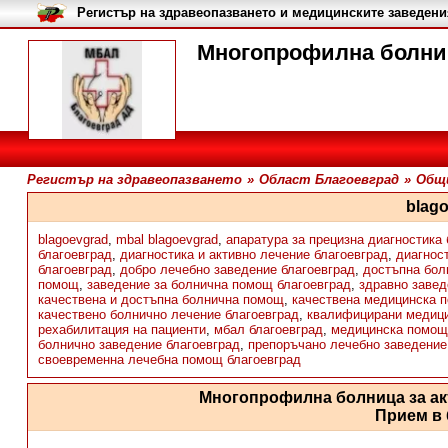
Регистър на здравеопазването и медицинските заведени
Многопрофилна болниц
Регистър на здравеопазването
»
Област Благоевград
»
Общи
blag
blagoevgrad
,
mbal blagoevgrad
,
апаратура за прецизна диагностика
благоевград
,
диагностика и активно лечение благоевград
,
диагнос
благоевград
,
добро лечебно заведение благоевград
,
достъпна бол
помощ
,
заведение за болнична помощ благоевград
,
здравно завед
качествена и достъпна болнична помощ
,
качествена медицинска 
качествено болнично лечение благоевград
,
квалифицирани медици
рехабилитация на пациенти
,
мбал благоевград
,
медицинска помощ
болнично заведение благоевград
,
препоръчано лечебно заведение
своевременна лечебна помощ благоевград
Многопрофилна болница за ак
Прием в