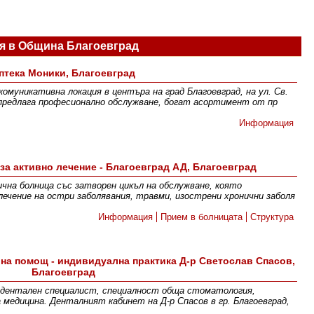
я в Община Благоевград
птека Моники, Благоевград
комуникативна локация в центъра на град Благоевград, на ул. Св.
предлага професионално обслужване, богат асортимент от пр
Информация
а активно лечение - Благоевград АД, Благоевград
ична болница със затворен цикъл на обслужване, която
ечение на остри заболявания, травми, изострени хронични заболя
Информация
Прием в болницата
Структура
на помощ - индивидуална практика Д-р Светослав Спасов,
Благоевград
 дентален специалист, специалност обща стоматология,
 медицина. Денталният кабинет на Д-р Спасов в гр. Благоевград,