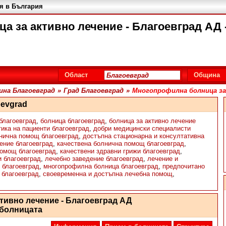
я в България
а за активно лечение - Благоевград АД 
Област
Община
на Благоевград
»
Град Благоевград
»
Многопрофилна болница за 
oevgrad
 благоевград
,
болница благоевград
,
болница за активно лечение
тика на пациенти благоевград
,
добри медицински специалисти
нична помощ благоевград
,
достъпна стационарна и консултативна
ение благоевград
,
качествена болнична помощ благоевград
,
помощ благоевград
,
качествени здравни грижи благоевград
,
 благоевград
,
лечебно заведение благоевград
,
лечение и
 благоевград
,
многопрофилна болница благоевград
,
предпочитано
 благоевград
,
своевременна и достъпна лечебна помощ
,
тивно лечение - Благоевград АД
 болницата