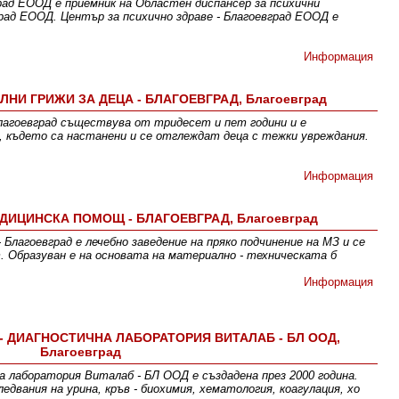
град ЕООД е приемник на Областен диспансер за психични
град ЕООД. Център за психично здраве - Благоевград ЕООД е
Информация
ЛНИ ГРИЖИ ЗА ДЕЦА - БЛАГОЕВГРАД, Благоевград
Благоевград съществува от тридесет и пет години и е
 където са настанени и се отглеждат деца с тежки увреждания.
Информация
ДИЦИНСКА ПОМОЩ - БЛАГОЕВГРАД, Благоевград
Благоевград е лечебно заведение на пряко подчинение на МЗ и се
 Образуван е на основата на материално - техническата б
Информация
 ДИАГНОСТИЧНА ЛАБОРАТОРИЯ ВИТАЛАБ - БЛ ООД,
Благоевград
 лаборатория Виталаб - БЛ ООД е създадена през 2000 година.
вания на урина, кръв - биохимия, хематология, коагулация, хо