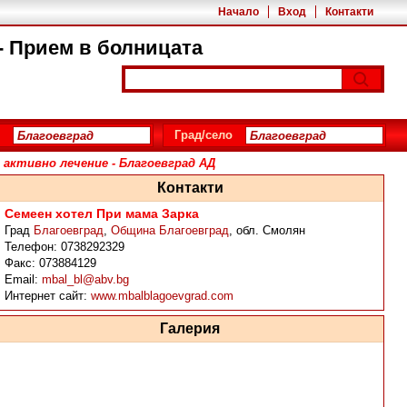
Начало
Вход
Контакти
- Прием в болницата
Град/село
активно лечение - Благоевград АД
Контакти
Семеен хотел При мама Зарка
Град
Благоевград
,
Община Благоевград
,
обл. Смолян
Телефон:
0738292329
Факс:
073884129
Email:
mbal_bl@abv.bg
Интернет сайт:
www.mbalblagoevgrad.com
Галерия