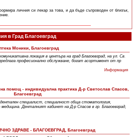
ормира личния си лекар за това, и да бъде съпроводен от близък,
ение.
ия в Град Благоевград
птека Моники, Благоевград
комуникативна локация в центъра на град Благоевград, на ул. Св.
предлага професионално обслужване, богат асортимент от пр
Информация
на помощ - индивидуална практика Д-р Светослав Спасов,
Благоевград
 дентален специалист, специалност обща стоматология,
 медицина. Денталният кабинет на Д-р Спасов в гр. Благоевград,
ЧНО ЗДРАВЕ - БЛАГОЕВГРАД, Благоевград