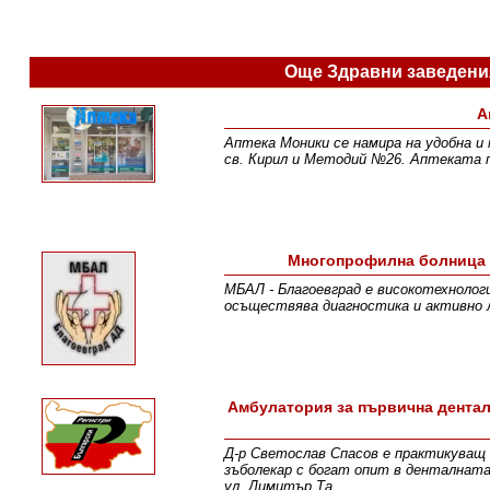
Още Здравни заведени
А
Аптека Моники се намира на удобна и 
св. Кирил и Методий №26. Аптеката 
Многопрофилна болница з
МБАЛ - Благоевград е високотехнолог
осъществява диагностика и активно л
Амбулатория за първична дентал
Д-р Светослав Спасов е практикуващ
зъболекар с богат опит в денталната
ул. Димитър Та