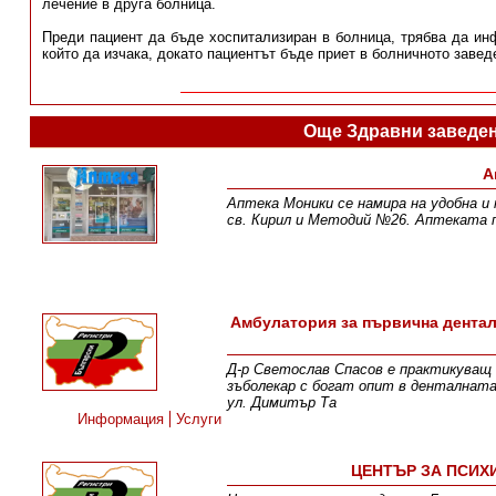
лечение в друга болница.
Преди пациент да бъде хоспитализиран в болница, трябва да инф
който да изчака, докато пациентът бъде приет в болничното завед
Още Здравни заведен
А
Аптека Моники се намира на удобна и 
св. Кирил и Методий №26. Аптеката 
Амбулатория за първична дентал
Д-р Светослав Спасов е практикуващ
зъболекар с богат опит в денталната
ул. Димитър Та
Информация
Услуги
ЦЕНТЪР ЗА ПСИХИ