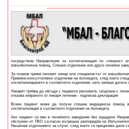
посредством Направление за хоспитализация по спешност и
извънболнична помощ, Спешно отделение или други лечебни заве
За планов прием личният лекар или специалистът от извънболни
Приемно-консултативно отделение на болницата, след което спе
хоспитализирането в съответното отделение, като запише датата 
Лекарят трябва да обсъди с пациента рисковете, свързани с лече
отказва избраното от лекаря лечение - подписва декларация.
Всеки пациент може да получи спешна медицинска помощ в
хоспитализация в съответното отделение на болницата.
Ако пациент се яви в лечебното заведение без издадено Направ
обслужен от ПКО съгласно вътрешна разпоредба на Изпълнител
Началник отделението за случя, след което се преценява дали с