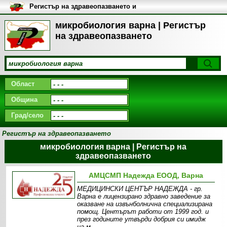
Регистър на здравеопазването и
медицинските заведения в
България
микробиология варна | Регистър
на здравеопазването
Област
Община
Град/село
Регистър на здравеопазването
микробиология варна | Регистър на
здравеопазването
АМЦСМП Надежда ЕООД, Варна
МEДИЦИНСКИ ЦЕНТЪР НАДЕЖДА - гр.
Варна е лицензирано здравно заведение за
оказване на извънболнична специализирана
помощ. Центърът работи от 1999 год. и
през годините утвърди добрия си имидж
на м