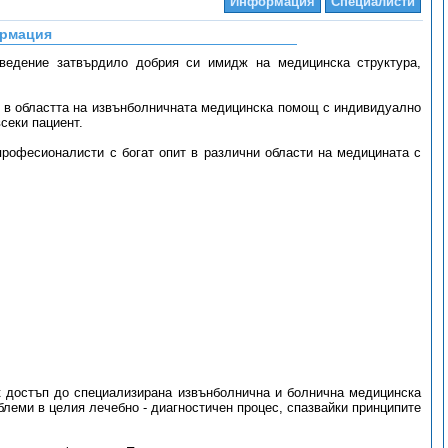
Информация
Специалисти
рмация
аведение затвърдило добрия си имидж на медицинска структура,
о в областта на извънболничната медицинска помощ с индивидуално
секи пациент.
професионалисти с богат опит в различни области на медицината с
к достъп до специализирана извънболнична и болнична медицинска
леми в целия лечебно - диагностичен процес, спазвайки принципите