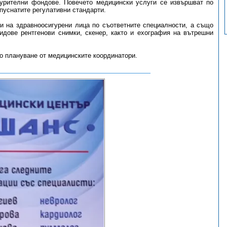
урителни фондове. Повечето медицински услуги се извършват по
пуснатите регулативни стандарти.
и на здравноосигурени лица по съответните специалности, а също
идове рентгенови снимки, скенер, както и ехография на вътрешни
о плануване от медицинските координатори.