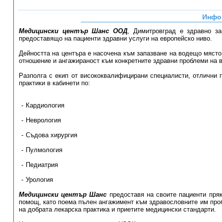
Инфо
Медицински център Шанс ООД
, Димитровград е здравно з
предоставящо на пациенти здравни услуги на европейско ниво.
Дейността на центъра е насочена към запазване на водещо мяст
отношение и ангажираност към конкретните здравни проблеми на в
Разполга с екип от висококвалифицирани специалисти, отлични 
практики в кабинети по:
Кардиология
Неврология
Съдова хирургия
Пулмология
Педиатрия
Урология
Медицински център Шанс
предоставя на своите пациенти пря
помощ, като поема пълен ангажимент към здравословните им проб
на добрата лекарска практика и приетите медицински стандарти.