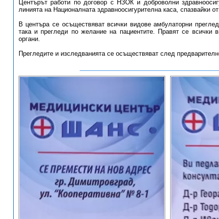
Центърът работи по договор с НЗОК и доброволни здравноосиг
линията на Националната здравноосигурителна каса, спазвайки от
В центъра се осъществяват всички видове амбулаторни преглед
така и прегледи по желание на пациентите. Правят се всички в
органи.
Прегледите и изследванията се осъществяват след предварителн