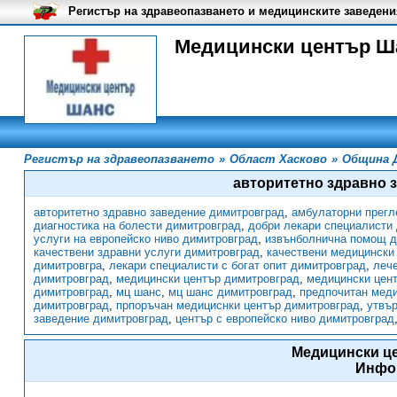
Регистър на здравеопазването и медицинските заведени
Медицински център Ш
Регистър на здравеопазването
»
Област Хасково
»
Община 
авторитетно здравно 
авторитетно здравно заведение димитровград
,
амбулаторни прегл
диагностика на болести димитровград
,
добри лекари специалисти
услуги на европейско ниво димитровград
,
извънболнична помощ д
качествени здравни услуги димитровград
,
качествени медицински
димитровгра
,
лекари специалисти с богат опит димитровград
,
лече
димитровград
,
медицински център димитровград
,
медицински цен
димитровград
,
мц шанс
,
мц шанс димитровград
,
предпочитан меди
димитровград
,
прпоръчан медициснки център димитровград
,
утвър
заведение димитровград
,
център с европейско ниво димитровград
Медицински ц
Инфо