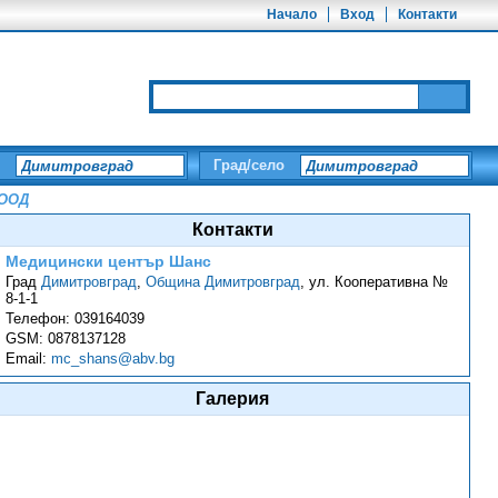
Начало
Вход
Контакти
Град/село
 ООД
Контакти
Медицински център Шанс
Град
Димитровград
,
Община Димитровград
,
ул. Кооперативна №
8-1-1
Телефон:
039164039
GSM:
0878137128
Email:
mc_shans@abv.bg
Галерия