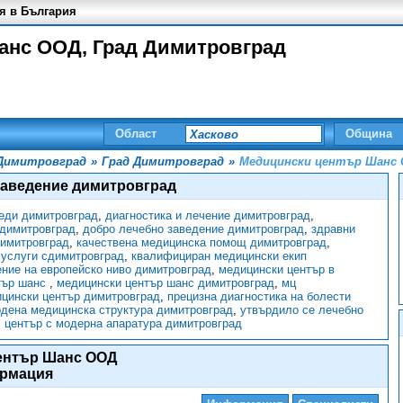
я в България
анс ООД, Град Димитровград
Област
Община
Димитровград
»
Град Димитровград
»
Медицински център Шанс
заведение димитровград
еди димитровград
,
диагностика и лечение димитровград
,
 димитровград
,
добро лечебно заведение димитровград
,
здравни
имитровград
,
качествена медицинска помощ димитровград
,
 услуги сдимитровград
,
квалифициран медицински екип
ние на европейско ниво димитровград
,
медицински център в
тър шанс
,
медицински център шанс димитровград
,
мц
цински център димитровград
,
прецизна диагностика на болести
дена медицинска структура димитровград
,
утвърдило се лечебно
,
център с модерна апаратура димитровград
ентър Шанс ООД
рмация