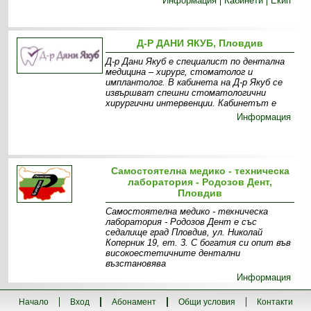
Информация
Кабинети
Екип
Д-Р ДАНИ ЯКУБ, Пловдив
Д-р Дани Якуб е специалист по дентална
медицина – хирург, стоматолог и
имплантолог. В кабинета на Д-р Якуб се
извършват спешни стоматологични
хирургични интервенции. Кабинетът е
Информация
Самостоятелна медико - техническа
лаборатория - Родозов Дент,
Пловдив
Самостоятелна медико - техническа
лаборатория - Родозов Дент е със
седалище град Пловдив, ул. Николай
Коперник 19, ет. 3. С богатия си опит във
високоестетичните дентални
възстановява
Информация
Начало
Вход
Абонамент
Общи условия
Контакти