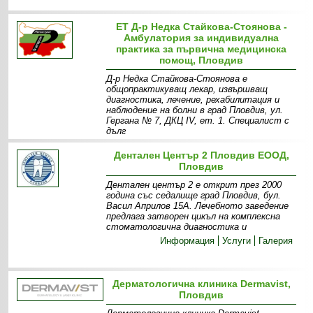
ЕТ Д-р Недка Стайкова-Стоянова -
Амбулатория за индивидуална
практика за първична медицинска
помощ, Пловдив
Д-р Недка Стайкова-Стоянова е
общопрактикуващ лекар, извършващ
диагностика, лечение, рехабилитация и
наблюдение на болни в град Пловдив, ул.
Гергана № 7, ДКЦ ІV, ет. 1. Специалист с
дълг
Информация
Дентален Център 2 Пловдив ЕООД,
Пловдив
Дентален център 2 е открит през 2000
година със седалище град Пловдив, бул.
Васил Априлов 15А. Лечебното заведение
предлага затворен цикъл на комплексна
стоматологична диагностика и
Информация
Услуги
Галерия
Дерматологична клиника Dermavist,
Пловдив