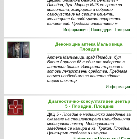
Дерматологична клиника Dermavist -
Пловдив, бул. Марица №25 се грижи за
красотата, комфорта и доброто
самочувствие на своите клиенти,
желаещите да поддържат перфектен
външен вид. Предлага иновативни м
Информация
Процедури
Галерия
Денонощна аптека Мальовица,
Пловдив
Аптека Мальовица, град Пловдив, бул.
Васил Априлов 68 е един от лидерите в
аптечния бранш. Извършва търговия с
готови лекарствени средства. Предлага
всичко необходимо за вашето здраве -
широк спектър
Информация
Диагностично-консултативен център
5 - Пловдив, Пловдив
ДКЦ 5 - Пловдив е медицинско заведение за
оказване на специализирана извънболнична
медицинска помощ. Медицинското
заведение се намира в кв. Тракия, Пловдив.
Центърът предлага и извършв