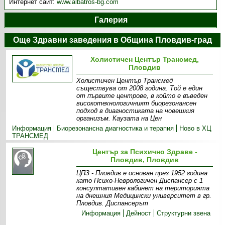
Интернет сайт:
www.albatros-bg.com
Галерия
Още Здравни заведения в Община Пловдив-град
Холистичен Център Трансмед,
Пловдив
Холистичен Център Трансмед
съществува от 2008 година. Той е един
от първите центрове, в който е въведен
високотехнологичният биорезонансен
подход в диагностиката на човешкия
организъм. Каузата на Цен
Информация
Биорезонансна диагностика и терапия
Ново в ХЦ
ТРАНСМЕД
Център за Психично Здраве -
Пловдив, Пловдив
ЦПЗ - Пловдив е основан през 1952 година
като Психо-Неврологичен Диспансер с 1
консултативен кабинет на територията
на днешния Медицински университет в гр.
Пловдив. Диспансерът
Информация
Дейност
Структурни звена