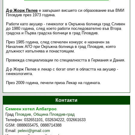
Д-р Жорж Пелев
е завършил висшето си образование във ВМИ
Пловдив през 1973 година.
Работи като акушер - гинеколог в Окръжна болница град Сливен
до 1980 година, след което работи последователно във Втора
градска и Първа градска болници в град Пловдив.
През 1985 година, след спечелен конкурс е назначен за
Началник АГО при Окръжна болница в град Пловдив, която
длъжност изпълнява и понастоящем.
Провежда специализации по специалността в Германия и Дания.
Д-р Жорж Пелев е лекар с богат опит в областта на акушер -
гинекологията.
През 2009 година, печели приза Лекар на годината.
Контакти
Семеен хотел Албатрос
Град
Пловдив
,
Община Пловдив-град
Телефон:
032651101, 032634222, 032661633
GSM:
0888655475, 0888714388
Email:
pelevi@gmail.com