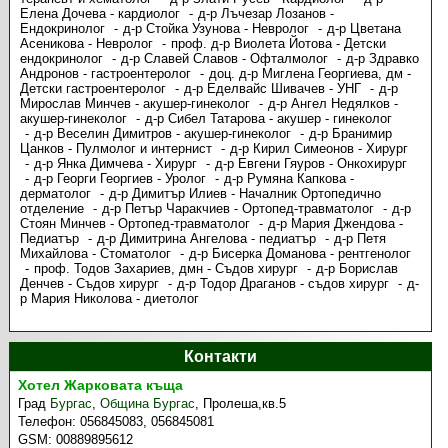
Елена Дочева - кардиолог
д-р Лъчезар Лозанов -
Ендокринолог
д-р Стойка Узунова - Невролог
д-р Цветана
Асеникова - Невролог
проф. д-р Виолета Йотова - Детски
ендокринолог
д-р Славей Славов - Офталмолог
д-р Здравко
Андронов - гастроентеролог
доц. д-р Миглена Георгиева, дм -
Детски гастроентеролог
д-р Еделвайс Шивачев - УНГ
д-р
Мирослав Минчев - акушер-гинеколог
д-р Ангел Недялков -
акушер-гинеколог
д-р Сибел Татарова - акушер - гинеколог
д-р Веселин Димитров - акушер-гинеколог
д-р Бранимир
Цанков - Пулмолог и интернист
д-р Кирил Симеонов - Хирург
д-р Янка Димчева - Хирург
д-р Евгени Гяуров - Онкохирург
д-р Георги Георгиев - Уролог
д-р Румяна Капкова -
дерматолог
д-р Димитър Илиев - Началник Ортопедично
отделение
д-р Петър Чаракчиев - Ортопед-травматолог
д-р
Стоян Минчев - Ортопед-травматолог
д-р Мария Джендова -
Педиатър
д-р Димитрина Ангелова - педиатър
д-р Петя
Михайлова - Стоматолог
д-р Бисерка Доманова - рентгенолог
проф. Тодов Захариев, дмн - Съдов хирург
д-р Борислав
Денчев - Съдов хирург
д-р Тодор Драганов - съдов хирург
д-
р Мария Николова - диетолог
Контакти
Хотел Жарковата къща
Град
Бургас
,
Община Бургас
,
Пролеша,кв.5
Телефон:
056845083, 056845081
GSM:
00889895612