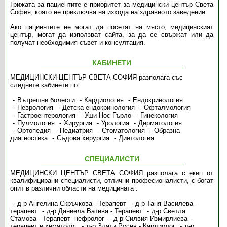
Грижата за пациентите е приоритет за медицински център Света
София, която не приключва на изхода на здравното заведение.
Ако пациентите не могат да посетят на място, медицинският
център, могат да използват сайта, за да се свържат или да
получат необходимия съвет и консултация.
КАБИНЕТИ
МЕДИЦИНСКИ ЦЕНТЪР СВЕТА СОФИЯ разполага със
следните кабинети по :
Вътрешни болести
Кардиология
Ендокринология
Неврология
Детска ендокринология
Офталмология
Гастроентерология
Уши-Нос-Гърло
Гинекология
Пулмология
Хирургия
Урология
Дерматология
Ортопедия
Педиатрия
Стоматология
Образна
диагностика
Съдова хирургия
Диетология
СПЕЦИАЛИСТИ
МЕДИЦИНСКИ ЦЕНТЪР СВЕТА СОФИЯ разполага с екип от
квалифицирани специалисти, отлични професионалисти, с богат
опит в различни области на медицината :
д-р Ангелина Скръчкова - Терапевт
д-р Таня Василева -
терапевт
д-р Даниела Ватева - Терапевт
д-р Светла
Стамова - Терапевт- нефролог
д-р Силвия Измирлиева -
терапевт и хематолог
д-р Злати Русев - Кардиолог
д-р