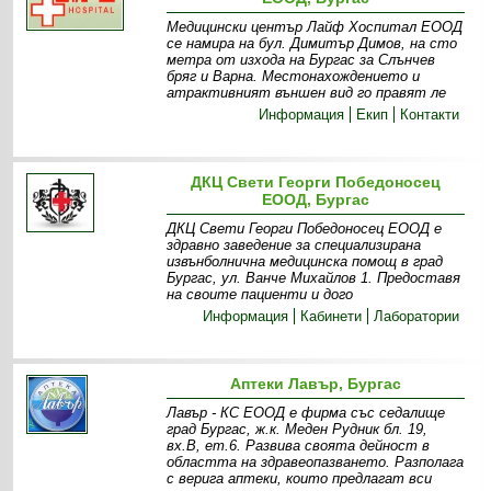
Медицински център Лайф Хоспитал ЕООД
се намира на бул. Димитър Димов, на сто
метра от изхода на Бургас за Слънчев
бряг и Варна. Местонахождението и
атрактивният външен вид го правят ле
Информация
Екип
Контакти
ДКЦ Свети Георги Победоносец
ЕООД, Бургас
ДКЦ Свети Георги Победоносец ЕООД е
здравно заведение за специализирана
извънболнична медицинска помощ в град
Бургас, ул. Ванче Михайлов 1. Предоставя
на своите пациенти и дого
Информация
Кабинети
Лаборатории
Аптеки Лавър, Бургас
Лавър - КС ЕООД е фирма със седалище
град Бургас, ж.к. Меден Рудник бл. 19,
вх.В, ет.6. Развива своята дейност в
областта на здравеопазването. Разполага
с верига аптеки, които предлагат вси