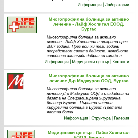
Информация
Лаборатории
Многопрофилна болница за активно
лечение - Лайф Хоспитал ЕООД,
Бургас
Многопрофилна болница за активно
лечение - Лайф Хоспитал е открита през
2007 година. През всички тези години
посредством своята дейност, лечебното
заведение затвърди добрия си имидж н
Информация
Медицински център
Контакти
Многопрофилна болница за активно
лечение Д-р Маджуров ООД, Бургас
Многопрофилна болница за активно
лечение Д-р Маджуров ООД е създадена на
базата на Специализирана хирургична
болница Бургас - Първата частна
хирургична болница в Бургас /Третата
частна болни
Информация
Структура
Галерия
Медицински център - Лайф Хоспитал
ЕООД, Бургас