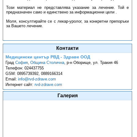
Този материал не представлява указание за лечение. Той е
предназначен само и единствено за информационни цели .
Моля, консултирайте се с лекар-уролог, за конкретни препоръки
за Вашето лечение.
Контакти
Медицински център РВД - Здраве OOД
Град
София
,
Община Столична
,
р-н Оборище, ул. Тракия 46
Телефон:
024437755
GSM:
0895739392, 0889166314
Email:
info@rvd-zdrave.com
Интернет сайт:
rvd-zdrave.com
Галерия