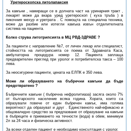
Уретероскопска литолапаксия
За камъни , намиращи се в долната част на уринарния тракт ,
лекарят може да вкара уред уретероскоп ( куха тръба ) в
пикочния мехур и уретрата . С помощта на специална техника,
може да разбие или изтегли камъка извън отделителната
система на пациента.
Колко струва литотрипсията в МЦ РВД-ЗДРАВЕ ?
За пациенти с направление №7, от личен лекар или специалист,
стойността на литотрипсията се поема от Здравната Каса,
амбулаторна процедура номер 12. Пациента заплаща
предварителен преглед при уролог и потребителска такса – 100
лева.
За неосигурени пациенти, цената на ЕЛПК е 350 лева.
Може ли образуването на бъбречни камъни да бъде
предотвратено ?
Бъбречните камъни ( бъбречна нефролитиаза) засяга около 7%
от българското население всяка година. Хората, които са
образували повече от един бъбречен камък, има голяма
вероятност да образуват и друг . Единственото най-ефикасно и
общовалидно средство за предпазване от образуване на камъни
в бъбреците е приемането на течности (вода) в обем, минимум
2л за 24 часа и физическа активност.
За всеки отделен пациент е необходимо консултация с уролог.