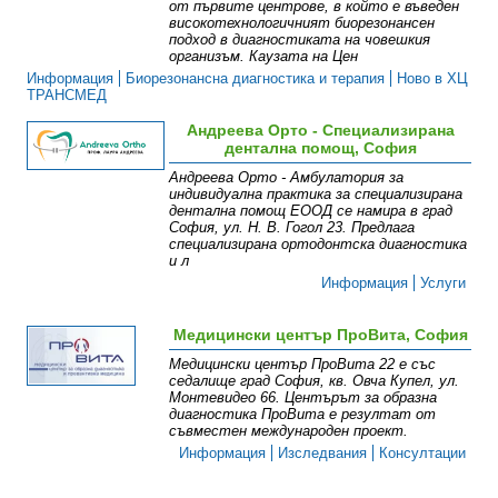
от първите центрове, в който е въведен
високотехнологичният биорезонансен
подход в диагностиката на човешкия
организъм. Каузата на Цен
Информация
Биорезонансна диагностика и терапия
Ново в ХЦ
ТРАНСМЕД
Андреева Орто - Специализирана
дентална помощ, София
Андреева Орто - Амбулатория за
индивидуална практика за специализирана
дентална помощ ЕООД се намира в град
София, ул. Н. В. Гогол 23. Предлага
специализирана ортодонтска диагностика
и л
Информация
Услуги
Медицински център ПроВита, София
Медицински център ПроВита 22 е със
седалище град София, кв. Овча Купел, ул.
Монтевидео 66. Центърът за образна
диагностика ПроВита e резултат от
съвместен международен проект.
Информация
Изследвания
Консултации