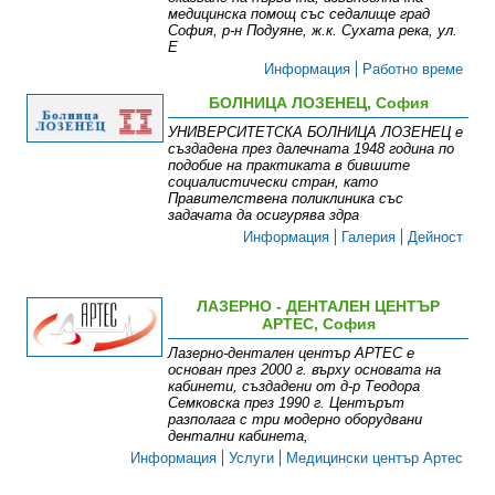
медицинска помощ със седалище град
София, р-н Подуяне, ж.к. Сухата река, ул.
Е
Информация
Работно време
БОЛНИЦА ЛОЗЕНЕЦ, София
УНИВЕРСИТЕТСКА БОЛНИЦА ЛОЗЕНЕЦ е
създадена през далечната 1948 година по
подобие на практиката в бившите
социалистически стран, като
Правителствена поликлиника със
задачата да осигурява здра
Информация
Галерия
Дейност
ЛАЗЕРНО - ДЕНТАЛЕН ЦЕНТЪР
АРТЕС, София
Лазерно-дентален център АРТЕС е
основан през 2000 г. върху основата на
кабинети, създадени от д-р Теодора
Семковска през 1990 г. Центърът
разполага с три модерно оборудвани
дентални кабинета,
Информация
Услуги
Медицински център Артес