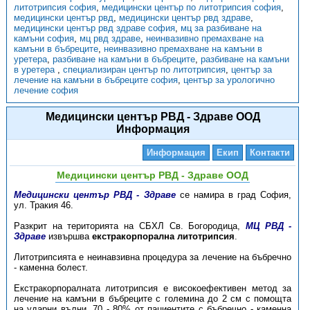
литотрипсия софия
,
медицински център по литотрипсия софия
,
медицински център рвд
,
медицински център рвд здраве
,
медицински център рвд здраве софия
,
мц за разбиване на
камъни софия
,
мц рвд здраве
,
неинвазивно премахване на
камъни в бъбреците
,
неинвазивно премахване на камъни в
уретера
,
разбиване на камъни в бъбреците
,
разбиване на камъни
в уретера
,
специализиран център по литотрипсия
,
център за
лечение на камъни в бъбреците софия
,
център за урологично
лечение софия
Медицински център РВД - Здраве ООД
Информация
Информация
Екип
Контакти
Медицински център РВД - Здраве ООД
Медицински център РВД - Здраве
се намира в град София,
ул. Тракия 46.
Разкрит на територията на СБХЛ Св. Богородица,
МЦ РВД -
Здраве
извършва
екстракорпорална литотрипсия
.
Литотрипсията е неинавзивна процедура за лечение на бъбречно
- каменна болест.
Екстракорпоралната литотрипсия е високоефективен метод за
лечение на камъни в бъбреците с големина до 2 см с помощта
на ударни вълни. 70 - 80% от пациентите с бъбречно - каменна