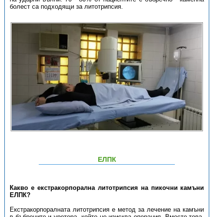
болест са подходящи за литотрипсия.
ЕЛПК
Какво е екстракорпорална литотрипсия на пикочни камъни
ЕЛПК?
Екстракорпоралната литотрипсия е метод за лечение на камъни
в бъбреците и уретера, който не изисква операция. Вместо това,