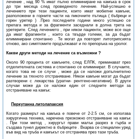
лечение , над 90 % имат пълно елиминиране на камъка в срок
до три месеца след проведеното лечение. Най-успешно е
лечението при тези пациенти, които имат мобилни камъни,
разположени в горните части на пикочните пътища ( бъбреци и
горен уретер ) .През последните години много успешно се
прилага метода и за фрагменти заседнали в долна трета на
уретерите. След лечението , при някои пациенти, може все още
да имат фрагменти , които са твърде големи, за да бъдат
елиминирани спонтанно . Те могат да повторят литотрипсията
отново, ако симптомите продължават и по препоръка на уролог.
Какви други методи на лечение са възможни ?
Около 90 процента от камъните, след ЕЛПК, преминават през
отделителната система и спонтанно се елиминират. В случаите,
когато това не се случи , може да се наложи допълнително
лечение за тяхното отстраняване. Някои камъни могат да бъдат
разтворени с лекарства (уратни- рентгено-негативни). В други
случаи може да се наложи един от следните методи за
отстраняване на камък:
Перкутанна литолапаксия
Когато размерът на камъка е повече от 2-2.5 см, се използва
хирургична техника, наречена презкожно отстраняване на камък
. При този метод , хирургът прави малък разрез в гърба и
създава тунел директно в бъбреците . Вкарва се специален уред
във вид на тръба и камъкът се отстранява през тази тръба.