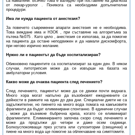
са намалени. Всичко това е валидно при поставяне на диагноза
от лекар-уролог . Понякога са необходими допълнителни
процедури.
Има ли нужда пациента от анестезия?
За повечето съвременни апарати анестезия не е необходима.
Това виждане има и НЗОК , при съставяне на алгоритъма за
пътека №075 . Като цяло , анестезия се използва, за да помогне
на пациента да остане неподвижен и да намали дискомфорта,
при негово изрично желание.
Нужно ли е пациентът да бъде хоспитализиран?
Обикновено пациентите са хоспитализират за един ден. В някои
случаи, литотрипсия може да се извърши на базата на
амбулаторни условия.
Какво може да очаква пациента след лечението?
След лечението, пациентът може да се движи почти веднага.
Много хора могат напълно да възобновят ежедневните си
дейности в рамките на един до два дни. Специални диети не са
задължителни, но пиенето на много вода помага на камъковите
фрагменти да бъдат елиминирани спонтанно. В единични случаи
, може да възникне бъбречна криза, когато се елиминират
фрагментите. Елиминирането започва скоро след лечението и
може да продължи до четири и даже осем седмици.
Болкоуспокояващи през устата или супозитории (свещички) и
пиене на много вода ще помогне за облекчаване на симптомите.