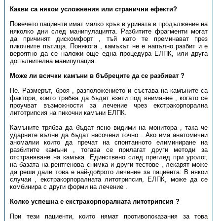
Какви са някои усложнения или странични ефекти?
Повечето пациенти имат малко кръв в урината в продължение на
няколко дни след манипулацията. Разбитите фрагменти могат
да причинят дискомфорт , тъй като те преминават през
пикочните пътища. Понякога , камъкът не е напълно разбит и е
вероятно да се наложи още една процедура ЕЛПК, или друга
допълнителна манипулация.
Може ли всички камъни в бъбреците да се разбиват ?
Не. Размерът, броя , разположението и състава на камъните са
фактори, които трябва да бъдат взети под внимание , когато се
проучват възможности за лечение чрез екстракорпорална
литотрипсия на пикочни камъни ЕЛПК.
Камъните трябва да бъдат ясно видими на монитора , така че
ударните вълни да бъдат насочени точно . Ако има анатомични
аномалии които да пречат на спонтанното елиминиране на
разбитите камъни , тогава се прилагат други методи за
отстраняване на камъка. Единствено след преглед при уролог,
на базата на рентгенова снимка и други тестове , лекарят може
да реши дали това е най-доброто лечение за пациента. В някои
случаи , екстракорпоралната литотрипсия, ЕЛПК, може да се
комбинира с други форми на лечение .
Колко успешна е екстракорпоралната литотрипсия ?
При тези пациенти, които нямат противопоказания за това