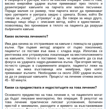
високо енергийни ударни вълни преминават през тялото и
дезинтегрират камъните на парчета или малки песъчинки.
Поради малкия си размер, тези парчета могат да преминават
през уретерите и уретрата заедно с урината. Всеки, който Ви
говори за „лазер” , „ултразвук” и др, Ви говори за нещо друго,
нямащо нищо общо с описания метод, който е единствения ,
позволяващ без проникване в тялото на пациента да разруши
бъбречните камъни.
Какво включва лечението?
Има два начина за отстраняване на камъни с помощта на ударни
вълни. При първия метод( апарати от първо поколение),
пациентът се поставя във вана с хладка вода. Използва се
рентгенова или ултразвукова локализация на местоположението
на камъните, тялото е поставено така, че камъните да са във
фокуса на ударната хидро-динамична вълна. При втория метод,
по-често срещан в съвременните апарати, пациентът лежи на
върха на мека възглавница или мембрана, през която
преминават вълните. Необходими са около 2000 ударни вълни,
за да се разрушат камъните. Процесът на лечение отнема около
45 - 60 минути.
Какви са предимствата и недостатъците на това лечение?
Основното предимство на това лечение е, че пациентите могат
да бъдат лекувани многократно, без операция. В резултат на
това лечение практически липсват усложнения, болничен
престой е минимален, разходите и времето за възстановяване