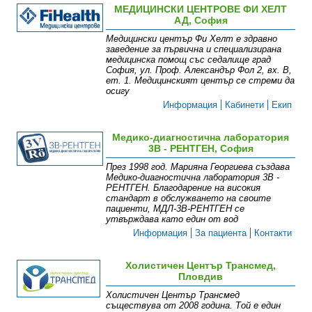
МЕДИЦИНСКИ ЦЕНТРОВЕ ФИ ХЕЛТ
АД, София
Медицински център Фи Хелт е здравно
заведение за първична и специализирана
медицинска помощ със седалище град
София, ул. Проф. Александър Фол 2, вх. В,
ет. 1. Медицинският център се стреми да
осигу
Информация
Кабинети
Екип
Медико-диагностична лаборатория
3В - РЕНТГЕН, София
През 1998 год. Марияна Георгиева създава
Медико-диагностична лаборатория 3В -
РЕНТГЕН. Благодарение на високия
стандарт в обслужването на своите
пациенти, МДЛ-3В-РЕНТГЕН се
утвърждава като един от вод
Информация
За пациента
Контакти
Холистичен Център Трансмед,
Пловдив
Холистичен Център Трансмед
съществува от 2008 година. Той е един