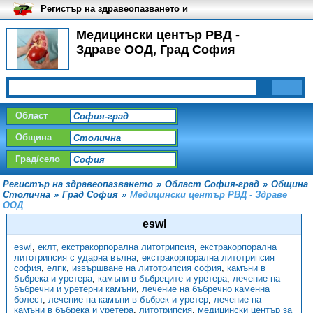
Регистър на здравеопазването и
медицинските заведения в
България
Медицински център РВД -
Здраве ООД, Град София
Област
Община
Град/село
Регистър на здравеопазването
»
Област София-град
»
Община
Столична
»
Град София
»
Медицински център РВД - Здраве
ООД
еswl
еswl
,
еклт
,
екстракорпорална литотрипсия
,
екстракорпорална
литотрипсия с ударна вълна
,
екстракорпорална литотрипсия
софия
,
елпк
,
извършване на литотрипсия софия
,
камъни в
бъбрека и уретера
,
камъни в бъбреците и уретера
,
лечение на
бъбречни и уретерни камъни
,
лечение на бъбречно каменна
болест
,
лечение на камъни в бъбрек и уретер
,
лечение на
камъни в бъбрека и уретера
,
литотрипсия
,
медицински център за