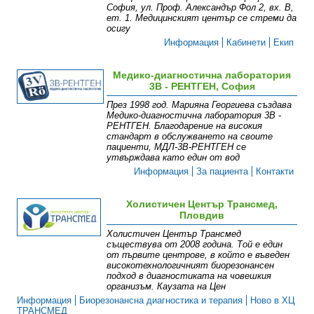
София, ул. Проф. Александър Фол 2, вх. В,
ет. 1. Медицинският център се стреми да
осигу
Информация
Кабинети
Екип
Медико-диагностична лаборатория
3В - РЕНТГЕН, София
През 1998 год. Марияна Георгиева създава
Медико-диагностична лаборатория 3В -
РЕНТГЕН. Благодарение на високия
стандарт в обслужването на своите
пациенти, МДЛ-3В-РЕНТГЕН се
утвърждава като един от вод
Информация
За пациента
Контакти
Холистичен Център Трансмед,
Пловдив
Холистичен Център Трансмед
съществува от 2008 година. Той е един
от първите центрове, в който е въведен
високотехнологичният биорезонансен
подход в диагностиката на човешкия
организъм. Каузата на Цен
Информация
Биорезонансна диагностика и терапия
Ново в ХЦ
ТРАНСМЕД