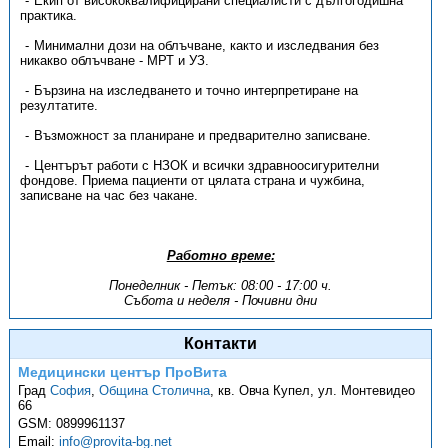
Екип от висококвалифицирани специалисти с дългогодишна
практика.
Минимални дози на облъчване, както и изследвания без
никакво облъчване - МРТ и УЗ.
Бързина на изследването и точно интерпретиране на
резултатите.
Възможност за планиране и предварително записване.
Центърът работи с НЗОК и всички здравноосигурителни
фондове. Приема пациенти от цялата страна и чужбина,
записване на час без чакане.
Работно време:
Понеделник - Петък: 08:00 - 17:00 ч.
Събота и неделя - Почивни дни
Контакти
Медицински център ПроВита
Град
София
,
Община Столична
,
кв. Овча Купел, ул. Монтевидео
66
GSM:
0899961137
Email:
info@provita-bg.net