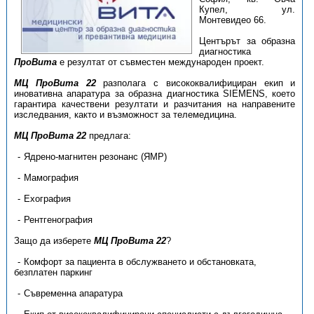
Купел, ул.
Монтевидео 66.
Центърът за образна
диагностика
ПроВита
e резултат от съвместен международен проект.
МЦ ПроВита 22
разполага с висококвалифициран екип и
иновативна апаратура за образна диагностика SIEMENS, коeто
гарантира качествени резултати и разчитания на направените
изследвания, както и възможност за телемедицина.
МЦ ПроВита 22
предлага:
Ядрено-магнитен резонанс (ЯМР)
Мамография
Ехография
Рентгенография
Защо да изберете
МЦ ПроВита 22
?
Комфорт за пациента в обслужването и обстановката,
безплатен паркинг
Съвременна апаратура