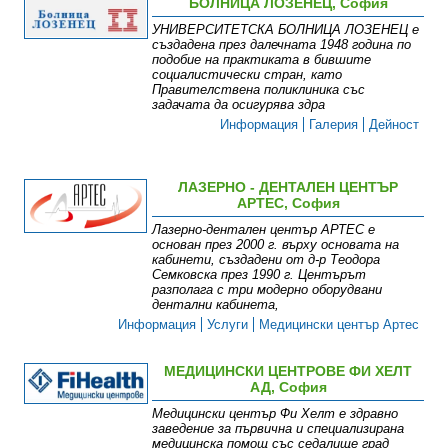
БОЛНИЦА ЛОЗЕНЕЦ, София
УНИВЕРСИТЕТСКА БОЛНИЦА ЛОЗЕНЕЦ е
създадена през далечната 1948 година по
подобие на практиката в бившите
социалистически стран, като
Правителствена поликлиника със
задачата да осигурява здра
Информация
Галерия
Дейност
ЛАЗЕРНО - ДЕНТАЛЕН ЦЕНТЪР
АРТЕС, София
Лазерно-дентален център АРТЕС е
основан през 2000 г. върху основата на
кабинети, създадени от д-р Теодора
Семковска през 1990 г. Центърът
разполага с три модерно оборудвани
дентални кабинета,
Информация
Услуги
Медицински център Артес
МЕДИЦИНСКИ ЦЕНТРОВЕ ФИ ХЕЛТ
АД, София
Медицински център Фи Хелт е здравно
заведение за първична и специализирана
медицинска помощ със седалище град