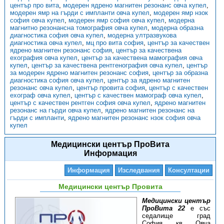
център про вита
,
модерен ядрено магнитен резонанс овча купел
,
модерен ямр на гърди с импланти овча купел
,
модерен ямр нзок
софия овча купел
,
модерен ямр софия овча купел
,
модерна
магнитно резонансна томография овча купел
,
модерна образна
диагностика софия овча купел
,
модерна ултразвукова
диагностика овча купел
,
мц про вита софия
,
център за качествен
ядрено магнитен резонанс софия
,
център за качествена
ехография овча купел
,
център за качествена мамография овча
купел
,
център за качествена рентгенография овча купел
,
център
за модерен ядрено магнитен резонанс софия
,
център за образна
диагностика софия овча купел
,
център за ядрено магнитен
резонанс овча купел
,
център провита софия
,
център с качествен
ехограф овча купел
,
център с качествен мамограф овча купел
,
център с качествен рентген софия овча купел
,
ядрено магнитен
резонанс на гърди овча купел
,
ядрено магнитен резонанс на
гърди с импланти
,
ядрено магнитен резонанс нзок софия овча
купел
Медицински център ПроВита
Информация
Информация
Изследвания
Консултации
Медицински център Провита
Медицински център
ПроВита 22
е със
седалище град
София, кв. Овча