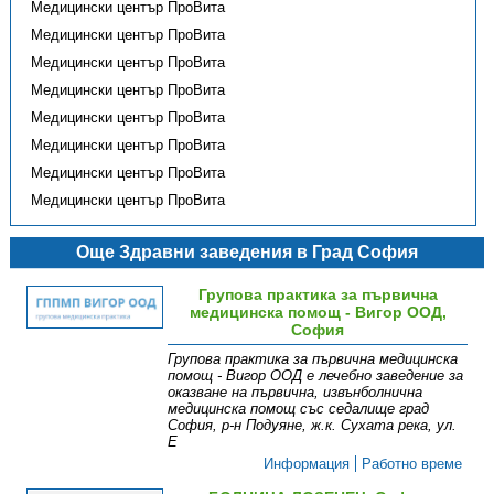
Медицински център ПроВита
Медицински център ПроВита
Медицински център ПроВита
Медицински център ПроВита
Медицински център ПроВита
Медицински център ПроВита
Медицински център ПроВита
Медицински център ПроВита
Още Здравни заведения в Град София
Групова практика за първична
медицинска помощ - Вигор ООД,
София
Групова практика за първична медицинска
помощ - Вигор ООД е лечебно заведение за
оказване на първична, извънболнична
медицинска помощ със седалище град
София, р-н Подуяне, ж.к. Сухата река, ул.
Е
Информация
Работно време