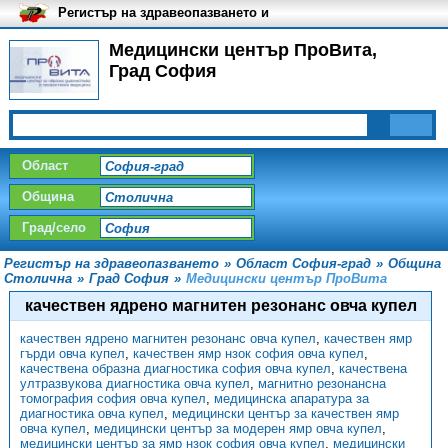
Регистър на здравеопазването и
медицинските заведения в
България
Медицински център ПроВита,
Град София
Област
Община
Град/село
Регистър на здравеопазването
»
Област София-град
»
Община
Столична
»
Град София
»
Медицински център ПроВита
качествен ядрено магнитен резонанс овча купел
качествен ядрено магнитен резонанс овча купел
,
качествен ямр
гърди овча купел
,
качествен ямр нзок софия овча купел
,
качествена образна диагностика софия овча купел
,
качествена
ултразвукова диагностика овча купел
,
магнитно резонансна
томография софия овча купел
,
медицинска апаратура за
диагностика овча купел
,
медицински център за качествен ямр
овча купел
,
медицински център за модерен ямр овча купел
,
медицински център за ямр нзок софия овча купел
,
медицински