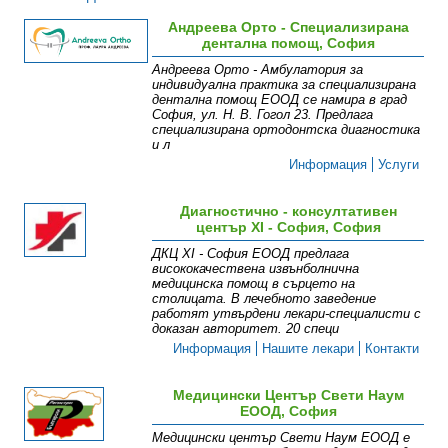
Андреева Орто - Специализирана
дентална помощ, София
Андреева Орто - Амбулатория за
индивидуална практика за специализирана
дентална помощ ЕООД се намира в град
София, ул. Н. В. Гогол 23. Предлага
специализирана ортодонтска диагностика
и л
Информация
Услуги
Диагностично - консултативен
център XI - София, София
ДКЦ XI - София ЕООД предлага
висококачествена извънболнична
медицинска помощ в сърцето на
столицата. В лечебното заведение
работят утвърдени лекари-специалисти с
доказан авторитет. 20 специ
Информация
Нашите лекари
Контакти
Медицински Център Свети Наум
ЕООД, София
Медицински център Свети Наум ЕООД е