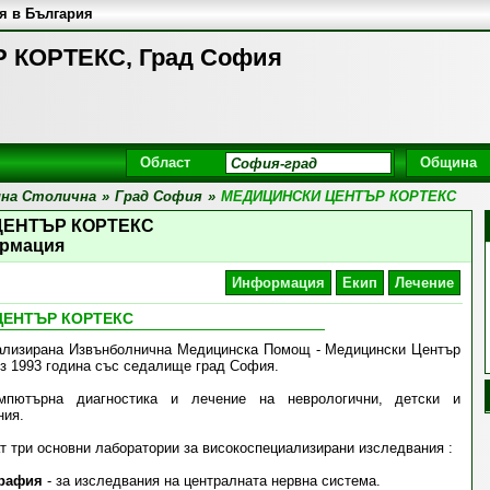
я в България
КОРТЕКС, Град София
Област
Община
на Столична
»
Град София
»
МЕДИЦИНСКИ ЦЕНТЪР КОРТЕКС
ЦЕНТЪР КОРТЕКС
рмация
Информация
Екип
Лечение
ЦЕНТЪР КОРТЕКС
ализирана Извънболнична Медицинска Помощ - Медицински Център
ез 1993 година със седалище град София.
мпютърна диагностика и лечение на неврологични, детски и
ния.
т три основни лаборатории за високоспециализирани изследвания :
графия
- за изследвания на централната нервна система.