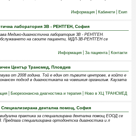
Информация
Кабинети
Екип
тична лаборатория 3В - РЕНТГЕН, София
здава Медико-диагностична лаборатория 3В - РЕНТГЕН.
 обслужването на своите пациенти, МДЛ-3В-РЕНТГЕН се
Информация
За пациента
Контакти
ичен Център Трансмед, Пловдив
ва от 2008 година. Той е един от първите центрове, в който е
онансен подход в диагностиката на човешкия организъм. Каузата
ация
Биорезонансна диагностика и терапия
Ново в ХЦ ТРАНСМЕД
- Специализирана дентална помощ, София
ивидуална практика за специализирана дентална помощ ЕООД се
 23. Предлага специализирана ортодонтска диагностика и л