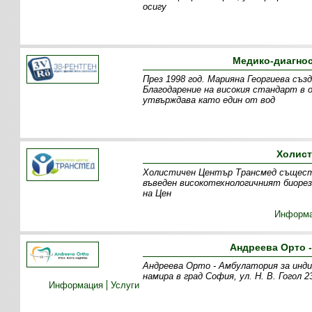
осигу
Медико-диагнос
През 1998 год. Марияна Георгиева съ
Благодарение на високия стандарт в
утвърждава като един от вод
Холист
Холистичен Център Трансмед съществу
въведен високотехнологичният биорез
на Цен
Информ
Андреева Орто 
Андреева Орто - Амбулатория за инд
намира в град София, ул. Н. В. Гогол
Информация
Услуги