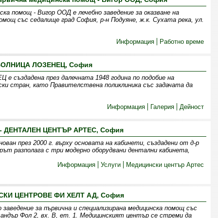
ска помощ - Вигор ООД е лечебно заведение за оказване на
омощ със седалище град София, р-н Подуяне, ж.к. Сухата река, ул.
Информация
Работно време
БОЛНИЦА ЛОЗЕНЕЦ, София
създадена през далечната 1948 година по подобие на
ки стран, като Правителствена поликлиника със задачата да
Информация
Галерия
Дейност
- ДЕНТАЛЕН ЦЕНТЪР АРТЕС, София
ван през 2000 г. върху основата на кабинети, създадени от д-р
ърът разполага с три модерно оборудвани дентални кабинета,
Информация
Услуги
Медицински център Артес
КИ ЦЕНТРОВЕ ФИ ХЕЛТ АД, София
 заведение за първична и специализирана медицинска помощ със
андър Фол 2, вх. В, ет. 1. Медицинският център се стреми да