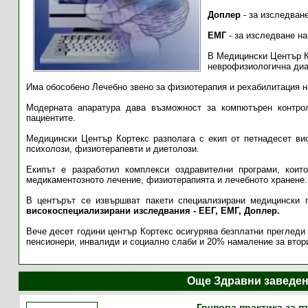
Доплер
- за изследван
ЕМГ
- за изследване н
В Медицински Център К
неврофизиологична диа
Има обособено Лечебно звено за физиотерапия и рехабилитация н
Модерната апаратура дава възможност за компютърен контро
пациентите.
Медицински Център Кортекс разполага с екип от петнадесет вис
психолози, физиотерапевти и диетолози.
Екипът е разработил комплекси оздравителни програми, коит
медикаментозното лечение, физиотерапията и лечебното хранене.
В центърът се извършват пакети специализирани медицински 
високоспециализирани изследвания - ЕЕГ, ЕМГ, Доплер.
Вече десет години център Кортекс осигурява безплатни прегледи
пенсионери, инвалиди и социално слаби и 20% намаление за втор
Още Здравни заведе
Групова практика за 