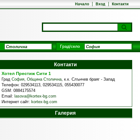
Начало
Вход
Контакти
Град/село
Контакти
Хотел Престиж Сити 1
Град
София
,
Община Столична
,
к.к. Слънчев браяг - Запад
Телефон:
029534113, 029534115, 055430077
GSM:
0884175574
Email:
lasova@kortex-bg.com
Интернет сайт:
kortex-bg.com
Галерия