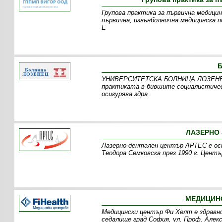
Групова практика за първична медицин
първична, извънболнична медицинска п
Е
УНИВЕРСИТЕТСКА БОЛНИЦА ЛОЗЕНЕЦ е 
практиката в бившите социалистичес
осигурява здра
ЛАЗЕРНО 
Лазерно-дентален център АРТЕС е осно
Теодора Семковска през 1990 г. Цент
МЕДИЦИНС
Медицински център Фи Хелт е здравно
седалище град София, ул. Проф. Алекс