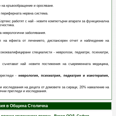
е на кръвообращение и оросяване.
а периферната нервна система.
ортекс работят с най - новите компютърни апарати за функционална
гностика.
а неврологични заболявания.
л на ефекта от лечението, диспансерен отчет и наблюдение на
ококвалифицирани специалисти - невролози, педиатри, психиатри,
о съчетават най -новите постижения на съвременната медицина,
прегледи -
неврология, психиатрия, педиатрия и изиотерапия,
 и изследвания на децата от домовете за сираци, 20% намаление на
ични прегледи и изследвания.
ния в Община Столична
първична медицинска помощ - Вигор ООД, София