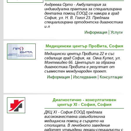
Андреева Орто - Амбулатория за
индивидуална практика за специализирана
дентална помощ ЕООД се намира в град
София, ул. Н. В. Гогол 23. Предлага
специализирана ортодонтска диагностика
и л
Информация
Услуги
Медицински център ПроВита, София
Медицински център ПроВита 22 е със
седалище град София, кв. Овча Купел, ул.
Монтевидео 66. Центърът за образна
диагностика ПроВита e резултат от
съвместен международен проект.
Информация
Изследвания
Консултации
Диагностично - консултативен
център XI - София, София
ДКЦ XI - София ЕООД предлага
висококачествена извънболнична
медицинска помощ в сърцето на
столицата. В лечебното заведение
работят утвърдени лекари-специалисти с