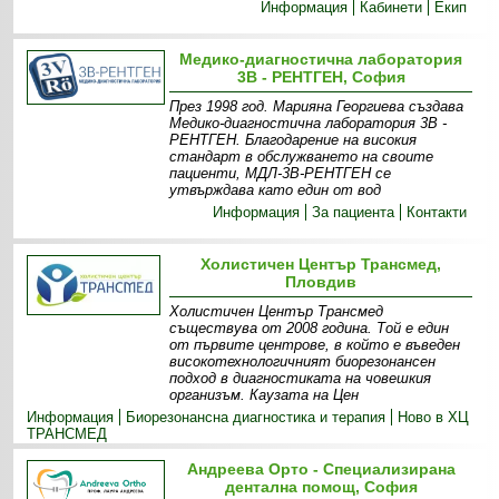
Информация
Кабинети
Екип
Медико-диагностична лаборатория
3В - РЕНТГЕН, София
През 1998 год. Марияна Георгиева създава
Медико-диагностична лаборатория 3В -
РЕНТГЕН. Благодарение на високия
стандарт в обслужването на своите
пациенти, МДЛ-3В-РЕНТГЕН се
утвърждава като един от вод
Информация
За пациента
Контакти
Холистичен Център Трансмед,
Пловдив
Холистичен Център Трансмед
съществува от 2008 година. Той е един
от първите центрове, в който е въведен
високотехнологичният биорезонансен
подход в диагностиката на човешкия
организъм. Каузата на Цен
Информация
Биорезонансна диагностика и терапия
Ново в ХЦ
ТРАНСМЕД
Андреева Орто - Специализирана
дентална помощ, София