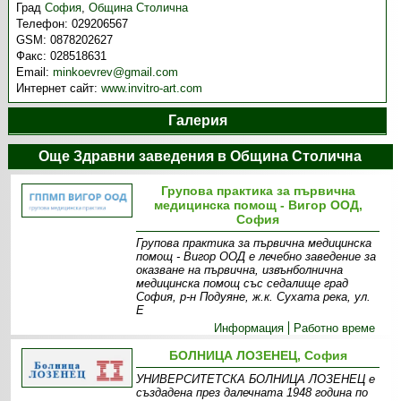
Град
София
,
Община Столична
Телефон:
029206567
GSM:
0878202627
Факс:
028518631
Email:
minkoevrev@gmail.com
Интернет сайт:
www.invitro-art.com
Галерия
Още Здравни заведения в Община Столична
Групова практика за първична
медицинска помощ - Вигор ООД,
София
Групова практика за първична медицинска
помощ - Вигор ООД е лечебно заведение за
оказване на първична, извънболнична
медицинска помощ със седалище град
София, р-н Подуяне, ж.к. Сухата река, ул.
Е
Информация
Работно време
БОЛНИЦА ЛОЗЕНЕЦ, София
УНИВЕРСИТЕТСКА БОЛНИЦА ЛОЗЕНЕЦ е
създадена през далечната 1948 година по