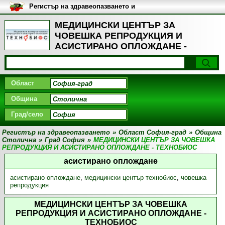
Регистър на здравеопазването и
медицинските заведения в
България
МЕДИЦИНСКИ ЦЕНТЪР ЗА
ЧОВЕШКА РЕПРОДУКЦИЯ И
АСИСТИРАНО ОПЛОЖДАНЕ -
ТЕХНОБИОС, Град София -
Лечебни методи
Област
Община
Град/село
Регистър на здравеопазването
»
Област София-град
»
Община
Столична
»
Град София
»
МЕДИЦИНСКИ ЦЕНТЪР ЗА ЧОВЕШКА
РЕПРОДУКЦИЯ И АСИСТИРАНО ОПЛОЖДАНЕ - ТЕХНОБИОС
асистирано оплождане
асистирано оплождане
,
медицински център технобиос
,
човешка
репродукция
МЕДИЦИНСКИ ЦЕНТЪР ЗА ЧОВЕШКА
РЕПРОДУКЦИЯ И АСИСТИРАНО ОПЛОЖДАНЕ -
ТЕХНОБИОС