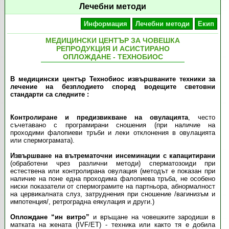
Лечебни методи
Информация
Лечебни методи
Екип
МЕДИЦИНСКИ ЦЕНТЪР ЗА ЧОВЕШКА
РЕПРОДУКЦИЯ И АСИСТИРАНО
ОПЛОЖДАНЕ - ТЕХНОБИОС
В медицински център Технобиос извършваните техники за
лечение на безплодието според водещите световни
стандарти са следните :
Контролиране и предизвикване на овулацията
, често
съчетавано с програмирани сношения (при наличие на
проходими фалопиеви тръби и леки отклонения в овулацията
или спермограмата).
Извършване на вътрематочни инсеминации с капацитирани
(обработени чрез различни методи) сперматозоиди при
естествена или контролирана овулация (методът е показан при
наличие на поне една проходима фалопиева тръба, не особено
ниски показатели от спермограмите на партньора, абнормалност
на цервикалната слуз, затруднения при сношение /вагинизъм и
импотенция/, ретроградна еякулация и други.)
Оплождане “ин витро”
и връщане на човешките зародиши в
матката на жената (IVF/ET) - техника или както тя е добила