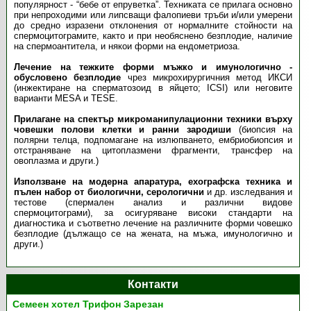
популярност - “бебе от епруветка”. Техниката се прилага основно
при непроходими или липсващи фалопиеви тръби и/или умерени
до средно изразени отклонения от нормалните стойности на
спермоцитограмите, както и при необяснено безплодие, наличие
на спермоантитела, и някои форми на ендометриоза.
Лечение на тежките форми мъжко и имунологично -
обусловено безплодие
чрез микрохирургичния метод ИКСИ
(инжектиране на сперматозоид в яйцето; ICSI) или неговите
варианти MESA и TESE.
Прилагане на спектър микроманипулационни техники върху
човешки полови клетки и ранни зародиши
(биопсия на
полярни телца, подпомагане на излюпването, ембриобиопсия и
отстраняване на цитоплазмени фрагменти, трансфер на
овоплазма и други.)
Използване на модерна апаратура, ехографска техника и
пълен набор от биологични, серологични
и др. изследвания и
тестове (спермален анализ и различни видове
спермоцитограми), за осигуряване високи стандарти на
диагностика и съответно лечение на различните форми човешко
безплодие (дължащо се на жената, на мъжа, имунологично и
други.)
Контакти
Семеен хотел Трифон Зарезан