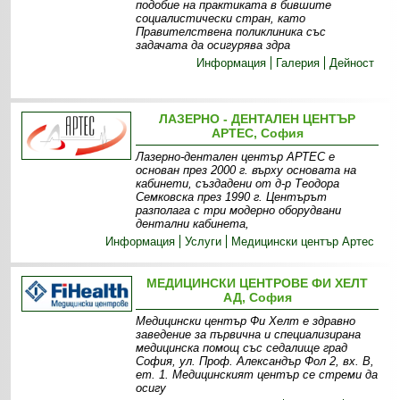
подобие на практиката в бившите
социалистически стран, като
Правителствена поликлиника със
задачата да осигурява здра
Информация
Галерия
Дейност
ЛАЗЕРНО - ДЕНТАЛЕН ЦЕНТЪР
АРТЕС, София
Лазерно-дентален център АРТЕС е
основан през 2000 г. върху основата на
кабинети, създадени от д-р Теодора
Семковска през 1990 г. Центърът
разполага с три модерно оборудвани
дентални кабинета,
Информация
Услуги
Медицински център Артес
МЕДИЦИНСКИ ЦЕНТРОВЕ ФИ ХЕЛТ
АД, София
Медицински център Фи Хелт е здравно
заведение за първична и специализирана
медицинска помощ със седалище град
София, ул. Проф. Александър Фол 2, вх. В,
ет. 1. Медицинският център се стреми да
осигу