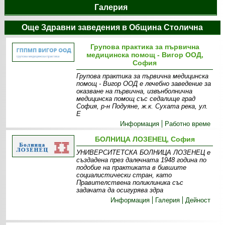
Галерия
Още Здравни заведения в Община Столична
Групова практика за първична
медицинска помощ - Вигор ООД,
София
Групова практика за първична медицинска
помощ - Вигор ООД е лечебно заведение за
оказване на първична, извънболнична
медицинска помощ със седалище град
София, р-н Подуяне, ж.к. Сухата река, ул.
Е
Информация
Работно време
БОЛНИЦА ЛОЗЕНЕЦ, София
УНИВЕРСИТЕТСКА БОЛНИЦА ЛОЗЕНЕЦ е
създадена през далечната 1948 година по
подобие на практиката в бившите
социалистически стран, като
Правителствена поликлиника със
задачата да осигурява здра
Информация
Галерия
Дейност