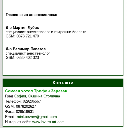
Главен екип анестезиолози:
Д-р Мартин Лубих
специалист анестезиолог и вътрешни болести
GSM: 0878 721 470
Д-р Велимир Папазов
специалист анестезиолог
GSM: 0889 402 323
Контакти
Семеен хотел Трифон Зарезан
Град
София
,
Община Столична
Телефон:
029206567
GSM:
0878202627
Факс:
028518631
Email:
minkoevrev@gmail.com
Интернет сайт:
www.invitro-art.com