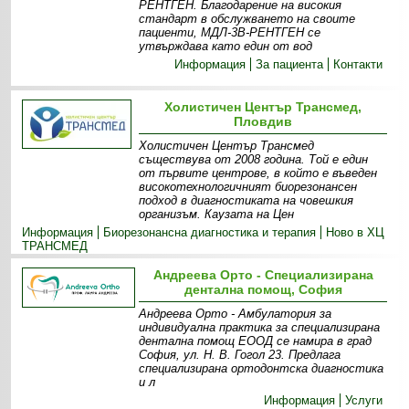
РЕНТГЕН. Благодарение на високия
стандарт в обслужването на своите
пациенти, МДЛ-3В-РЕНТГЕН се
утвърждава като един от вод
Информация
За пациента
Контакти
Холистичен Център Трансмед,
Пловдив
Холистичен Център Трансмед
съществува от 2008 година. Той е един
от първите центрове, в който е въведен
високотехнологичният биорезонансен
подход в диагностиката на човешкия
организъм. Каузата на Цен
Информация
Биорезонансна диагностика и терапия
Ново в ХЦ
ТРАНСМЕД
Андреева Орто - Специализирана
дентална помощ, София
Андреева Орто - Амбулатория за
индивидуална практика за специализирана
дентална помощ ЕООД се намира в град
София, ул. Н. В. Гогол 23. Предлага
специализирана ортодонтска диагностика
и л
Информация
Услуги