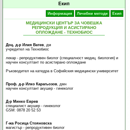
Екип
Информация
Лечебни методи
Екип
МЕДИЦИНСКИ ЦЕНТЪР ЗА ЧОВЕШКА
РЕПРОДУКЦИЯ И АСИСТИРАНО
ОПЛОЖДАНЕ - ТЕХНОБИОС
Доц. д-р Илия Ватев
, дм
учредител на Технобиос
лекар - репродуктивен биолог (специалност медиц. биология) и
научен консултант по асистирано оплождане
Ръководител на катедра в Софийския медицински университет
Проф. д-р Илко Карагьозов
, дмн
научен консултант акушер - гинеколог
Д-р Минко Еврев
специалист акушер - гинеколог
GSM: 0878 20 52 53
Г-жа Росица Стояновска
магистър - репродуктивен биолог