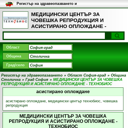
Регистър на здравеопазването и
медицинските заведения в
България
МЕДИЦИНСКИ ЦЕНТЪР ЗА
ЧОВЕШКА РЕПРОДУКЦИЯ И
АСИСТИРАНО ОПЛОЖДАНЕ -
ТЕХНОБИОС, Град София - Екип
Област
Община
Град/село
Регистър на здравеопазването
»
Област София-град
»
Община
Столична
»
Град София
»
МЕДИЦИНСКИ ЦЕНТЪР ЗА ЧОВЕШКА
РЕПРОДУКЦИЯ И АСИСТИРАНО ОПЛОЖДАНЕ - ТЕХНОБИОС
асистирано оплождане
асистирано оплождане
,
медицински център технобиос
,
човешка
репродукция
МЕДИЦИНСКИ ЦЕНТЪР ЗА ЧОВЕШКА
РЕПРОДУКЦИЯ И АСИСТИРАНО ОПЛОЖДАНЕ -
ТЕХНОБИОС