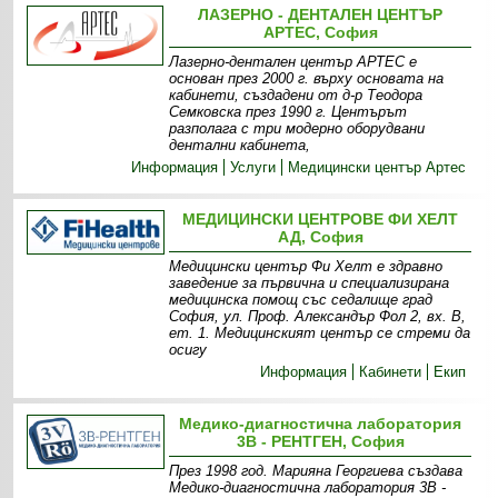
ЛАЗЕРНО - ДЕНТАЛЕН ЦЕНТЪР
АРТЕС, София
Лазерно-дентален център АРТЕС е
основан през 2000 г. върху основата на
кабинети, създадени от д-р Теодора
Семковска през 1990 г. Центърът
разполага с три модерно оборудвани
дентални кабинета,
Информация
Услуги
Медицински център Артес
МЕДИЦИНСКИ ЦЕНТРОВЕ ФИ ХЕЛТ
АД, София
Медицински център Фи Хелт е здравно
заведение за първична и специализирана
медицинска помощ със седалище град
София, ул. Проф. Александър Фол 2, вх. В,
ет. 1. Медицинският център се стреми да
осигу
Информация
Кабинети
Екип
Медико-диагностична лаборатория
3В - РЕНТГЕН, София
През 1998 год. Марияна Георгиева създава
Медико-диагностична лаборатория 3В -