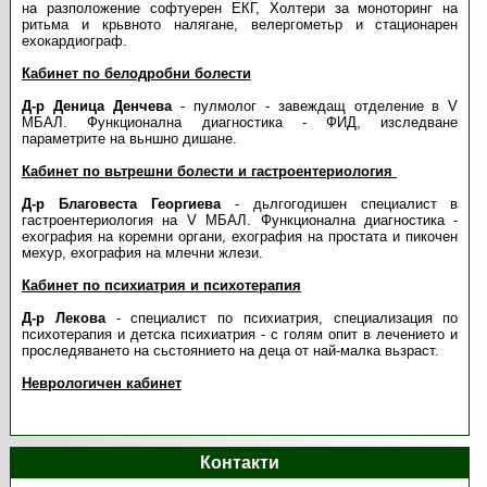
на разположение софтуерен ЕКГ, Холтери за моноторинг на
ритьма и крьвното налягане, велергометьр и стационарен
ехокардиограф.
Кабинет по белодробни болести
Д-р Деница Денчева
- пулмолог - завеждащ отделение в V
МБАЛ. Функционална диагностика - ФИД, изследване
параметрите на вьншно дишане.
Кабинет по вьтрешни болести и гастроентериология
Д-р Благовеста Георгиева
- дьлгогодишен специалист в
гастроентериология на V МБАЛ. Функционална диагностика -
ехография на коремни органи, ехография на простата и пикочен
мехур, ехография на млечни жлези.
Кабинет по психиатрия и психотерапия
Д-р Лекова
- специалист по психиатрия, специализация по
психотерапия и детска психиатрия - с голям опит в лечението и
проследяването на сьстоянието на деца от най-малка вьзраст.
Неврологичен кабинет
Контакти