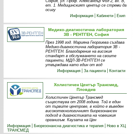
София, ул. Проф. Александър Фол 2, вх. В,
ет. 1. Медицинският център се стреми да
осигу
Информация
Кабинети
Екип
Медико-диагностична лаборатория
3В - РЕНТГЕН, София
През 1998 год. Марияна Георгиева създава
Медико-диагностична лаборатория 3В -
РЕНТГЕН. Благодарение на високия
стандарт в обслужването на своите
пациенти, МДЛ-3В-РЕНТГЕН се
утвърждава като един от вод
Информация
За пациента
Контакти
Холистичен Център Трансмед,
Пловдив
Холистичен Център Трансмед
съществува от 2008 година. Той е един
от първите центрове, в който е въведен
високотехнологичният биорезонансен
подход в диагностиката на човешкия
организъм. Каузата на Цен
Информация
Биорезонансна диагностика и терапия
Ново в ХЦ
ТРАНСМЕД