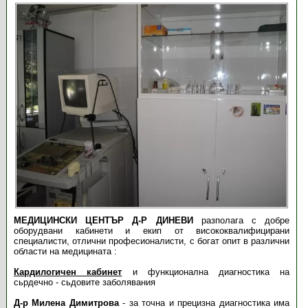
МЕДИЦИНСКИ ЦЕНТЪР Д-Р ДИНЕВИ
разполага с добре
оборудвани кабинети и екип от висококвалифицирани
специалисти, отлични професионалисти, с богат опит в различни
области на медицината :
Кардилогичен кабинет
и функционална диагностика на
сьрдечно - сьдовите заболявания
Д-р Милена Димитрова
- за точна и прецизна диагностика има