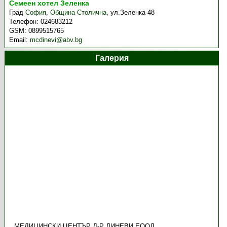
Семеен хотел Зеленка
Град
София
,
Община Столична
,
ул.Зеленка 48
Телефон:
024683212
GSM:
0899515765
Email:
mcdinevi@abv.bg
Галерия
МЕДИЦИНСКИ ЦЕНТЪР Д-Р ДИНЕВИ ЕООД