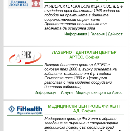
УНИВЕРСИТЕТСКА БОЛНИЦА ЛОЗЕНЕЦ е
създадена през далечната 1948 година по
подобие на практиката в бившите
социалистически стран, като
Правителствена поликлиника със
задачата да осигурява здра
Информация
Галерия
Дейност
ЛАЗЕРНО - ДЕНТАЛЕН ЦЕНТЪР
АРТЕС, София
Лазерно-дентален център АРТЕС е
основан през 2000 г. върху основата на
кабинети, създадени от д-р Теодора
Семковска през 1990 г. Центърът
разполага с три модерно оборудвани
дентални кабинета,
Информация
Услуги
Медицински център Артес
МЕДИЦИНСКИ ЦЕНТРОВЕ ФИ ХЕЛТ
АД, София
Медицински център Фи Хелт е здравно
заведение за първична и специализирана
медицинска помощ със седалище град