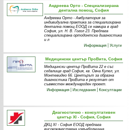
Андреева Орто - Специализирана
дентална помощ, София
Андреева Орто - Амбулатория за
индивидуална практика за специализирана
дентална помощ ЕООД се намира в град
София, ул. Н. В. Гогол 23. Предлага
специализирана ортодонтска диагностика
и л
Информация
Услуги
Медицински център ПроВита, София
Медицински център ПроВита 22 е със
седалище град София, кв. Овча Купел, ул.
Монтевидео 66. Центърът за образна
диагностика ПроВита e резултат от
съвместен международен проект.
Информация
Изследвания
Консултации
Диагностично - консултативен
център XI - София, София
ДКЦ XI - София ЕООД предлага
висококачествена извънболнична