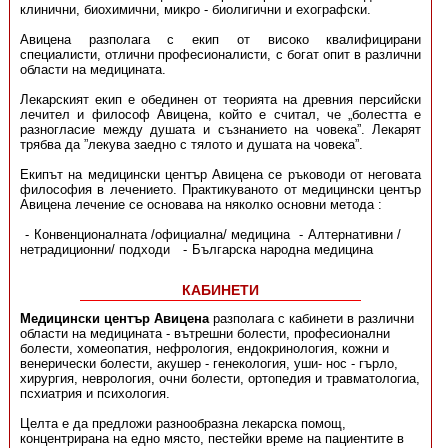
клинични, биохимични, микро - биолигични и ехографски.
Авицена разполага с екип от високо квалифицирани
специалисти, отлични професионалисти, с богат опит в различни
области на медицината.
Лекарският екип е обединен от теорията на древния персийски
лечител и философ Авицена, който е считал, че „болестта е
разногласие между душата и съзнанието на човека”. Лекарят
трябва да ”лекува заедно с тялото и душата на човека”.
Екипът на медицински център Авицена се ръководи от неговата
философия в лечението. Практикуваното от медицински център
Авицена лечение се основава на няколко основни метода :
Конвенционалната /официална/ медицина
Алтернативни /
нетрадиционни/ подходи
Българска народна медицина
КАБИНЕТИ
Meдицински център Авицена
разполага с кабинети в различни
области на медицината - вътрeшни болeсти, професионални
болести, хомеопатия, нефрология, ендокринология, кожни и
венерически болести, акушер - генекология, уши- нос - гърло,
хирургия, неврология, очни болести, ортопедия и травматологиа,
псхиатрия и психология.
Целта е да предложи разнообразна лекарска помощ,
концентрирана на едно място, пестейки време на пациентите в