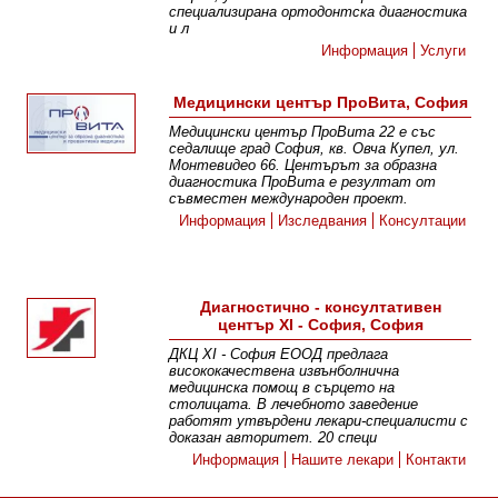
специализирана ортодонтска диагностика
и л
Информация
Услуги
Медицински център ПроВита, София
Медицински център ПроВита 22 е със
седалище град София, кв. Овча Купел, ул.
Монтевидео 66. Центърът за образна
диагностика ПроВита e резултат от
съвместен международен проект.
Информация
Изследвания
Консултации
Диагностично - консултативен
център XI - София, София
ДКЦ XI - София ЕООД предлага
висококачествена извънболнична
медицинска помощ в сърцето на
столицата. В лечебното заведение
работят утвърдени лекари-специалисти с
доказан авторитет. 20 специ
Информация
Нашите лекари
Контакти