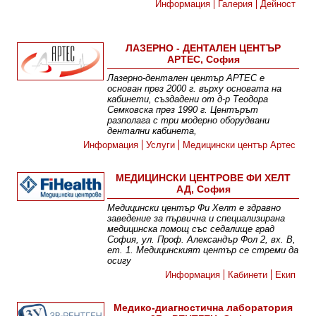
Информация
Галерия
Дейност
ЛАЗЕРНО - ДЕНТАЛЕН ЦЕНТЪР
АРТЕС, София
Лазерно-дентален център АРТЕС е
основан през 2000 г. върху основата на
кабинети, създадени от д-р Теодора
Семковска през 1990 г. Центърът
разполага с три модерно оборудвани
дентални кабинета,
Информация
Услуги
Медицински център Артес
МЕДИЦИНСКИ ЦЕНТРОВЕ ФИ ХЕЛТ
АД, София
Медицински център Фи Хелт е здравно
заведение за първична и специализирана
медицинска помощ със седалище град
София, ул. Проф. Александър Фол 2, вх. В,
ет. 1. Медицинският център се стреми да
осигу
Информация
Кабинети
Екип
Медико-диагностична лаборатория