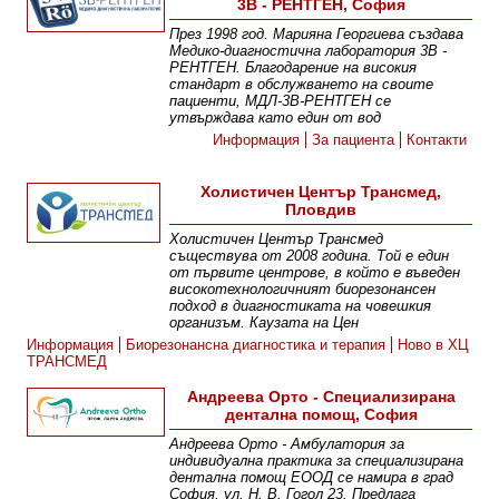
3В - РЕНТГЕН, София
През 1998 год. Марияна Георгиева създава
Медико-диагностична лаборатория 3В -
РЕНТГЕН. Благодарение на високия
стандарт в обслужването на своите
пациенти, МДЛ-3В-РЕНТГЕН се
утвърждава като един от вод
Информация
За пациента
Контакти
Холистичен Център Трансмед,
Пловдив
Холистичен Център Трансмед
съществува от 2008 година. Той е един
от първите центрове, в който е въведен
високотехнологичният биорезонансен
подход в диагностиката на човешкия
организъм. Каузата на Цен
Информация
Биорезонансна диагностика и терапия
Ново в ХЦ
ТРАНСМЕД
Андреева Орто - Специализирана
дентална помощ, София
Андреева Орто - Амбулатория за
индивидуална практика за специализирана
дентална помощ ЕООД се намира в град
София, ул. Н. В. Гогол 23. Предлага