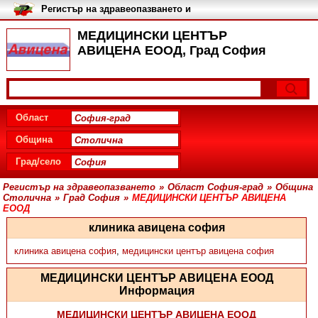
Регистър на здравеопазването и
медицинските заведения в
България
МЕДИЦИНСКИ ЦЕНТЪР
АВИЦЕНА ЕООД, Град София
Област
Община
Град/село
Регистър на здравеопазването
»
Област София-град
»
Община
Столична
»
Град София
»
МЕДИЦИНСКИ ЦЕНТЪР АВИЦЕНА
ЕООД
клиника авицена софия
клиника авицена софия
,
медицински център авицена софия
МЕДИЦИНСКИ ЦЕНТЪР АВИЦЕНА ЕООД
Информация
МЕДИЦИНСКИ ЦЕНТЪР АВИЦЕНА ЕООД