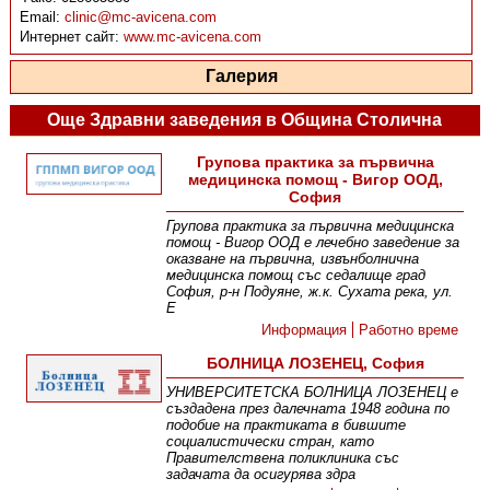
Email:
clinic@mc-avicena.com
Интернет сайт:
www.mc-avicena.com
Галерия
Още Здравни заведения в Община Столична
Групова практика за първична
медицинска помощ - Вигор ООД,
София
Групова практика за първична медицинска
помощ - Вигор ООД е лечебно заведение за
оказване на първична, извънболнична
медицинска помощ със седалище град
София, р-н Подуяне, ж.к. Сухата река, ул.
Е
Информация
Работно време
БОЛНИЦА ЛОЗЕНЕЦ, София
УНИВЕРСИТЕТСКА БОЛНИЦА ЛОЗЕНЕЦ е
създадена през далечната 1948 година по
подобие на практиката в бившите
социалистически стран, като
Правителствена поликлиника със
задачата да осигурява здра