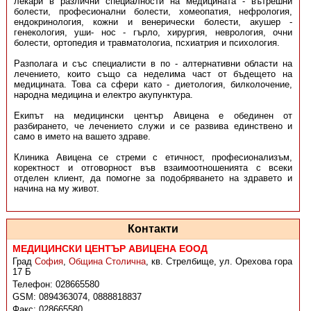
лекари в различни специалности на медицината - вътрeшни
болeсти, професионални болести, хомеопатия, нефрология,
ендокринология, кожни и венерически болести, акушер -
генекология, уши- нос - гърло, хирургия, неврология, очни
болести, ортопедия и травматологиа, псхиатрия и психология.
Разполага и със специалисти в по - алтернативни области на
лечението, които също са неделима част от бъдещето на
медицината. Това са сфери като - диетология, билколочение,
народна медицина и електро акупунктура.
Екипът на медицински център Авицена е обединен от
разбирането, че лечението служи и се развива единствено и
само в името на вашето здраве.
Клиника Авицена се стреми с етичност, професионализъм,
коректност и отговорност във взаимоотношенията с всеки
отделен клиент, да помогне за подобряването на здравето и
начина на му живот.
Контакти
МЕДИЦИНСКИ ЦЕНТЪР АВИЦЕНА ЕООД
Град
София
,
Община Столична
,
кв. Стрелбище, ул. Орехова гора
17 Б
Телефон:
028665580
GSM:
0894363074, 0888818837
Факс:
028665580