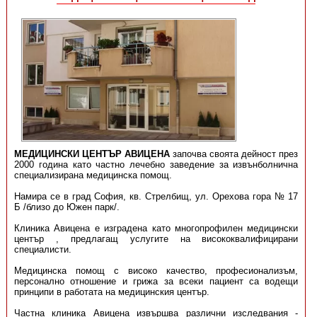
МЕДИЦИНСКИ ЦЕНТЪР АВИЦЕНА
започва своята дейност през
2000 година като частно лечебно заведение за извънболнична
специализирана медицинска помощ.
Намира се в град София, кв. Стрелбищ, ул. Орехова гора № 17
Б /близо до Южен парк/.
Клиника Авицена е изградена като многопрофилен медицински
център , предлагащ услугите на висококвалифицирани
специалисти.
Медицинска помощ с високо качество, професионализъм,
персонално отношение и грижа за всеки пациент са водещи
принципи в работата на медицинския център.
Частна клиника Авицена извършва различни изследвания -