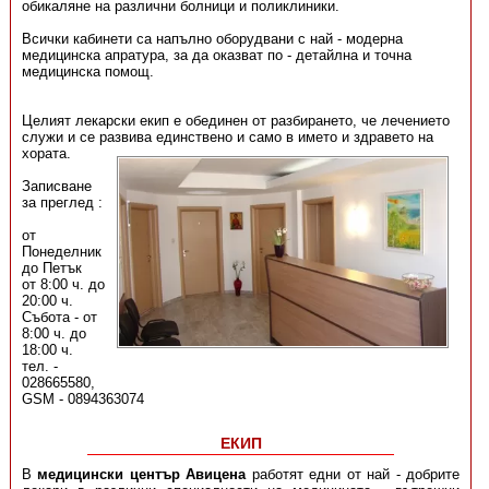
обикаляне на различни болници и поликлиники.
Всички кабинети са напълно оборудвани с най - модерна
медицинска апратура, за да оказват по - детайлна и точна
медицинска помощ.
Целият лекарски екип е обединен от разбирането, че лечението
служи и се развива единствено
и само в името и здравето на
хората.
Записване
за преглед :
от
Понеделник
до Петък
от 8:00 ч. до
20:00 ч.
Събота - от
8:00 ч. до
18:00 ч.
тел. -
028665580,
GSM - 0894363074
ЕКИП
В
медицински център Авицена
работят едни от най - добрите