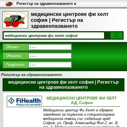
Регистър на здравеопазването и
медицинските заведения в
България
медицински центрове фи хелт
софия | Регистър на
здравеопазването
Област
Община
Град/село
Регистър на здравеопазването
медицински центрове фи хелт софия | Регистър
на здравеопазването
МЕДИЦИНСКИ ЦЕНТРОВЕ ФИ ХЕЛТ
АД, София
Медицински център Фи Хелт е здравно
заведение за първична и специализирана
медицинска помощ със седалище град
София, ул. Проф. Александър Фол 2, вх. В,