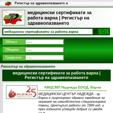
Регистър на здравеопазването и
медицинските заведения в
България
медицински сертификати за
работа варна | Регистър на
здравеопазването
Област
Община
Град/село
Регистър на здравеопазването
медицински сертификати за работа варна |
Регистър на здравеопазването
АМЦСМП Надежда ЕООД, Варна
МEДИЦИНСКИ ЦЕНТЪР НАДЕЖДА - гр.
Варна е лицензирано здравно заведение за
оказване на извънболнична специализирана
помощ. Центърът работи от 1999 год. и
през годините утвърди добрия си имидж
на м