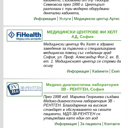
кабинети, създадени от д-р Теодора
Семковска през 1990 г. Центърът
разполага с три модерно оборудвани
дентални кабинета,
Информация
Услуги
Медицински център Артес
МЕДИЦИНСКИ ЦЕНТРОВЕ ФИ ХЕЛТ
АД, София
Медицински център Фи Хелт е здравно
заведение за първична и специализирана
медицинска помощ със седалище град
София, ул. Проф. Александър Фол 2, вх. В,
ет. 1. Медицинският център се стреми да
осигу
Информация
Кабинети
Екип
Медико-диагностична лаборатория
3В - РЕНТГЕН, София
През 1998 год. Марияна Георгиева създава
Медико-диагностична лаборатория 3В -
РЕНТГЕН. Благодарение на високия
стандарт в обслужването на своите
пациенти, МДЛ-3В-РЕНТГЕН се
утвърждава като един от вод
Информация
За пациента
Контакти