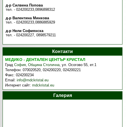
д-р Силвена Попова
тел. - 024200233,0896898312
д-р Валентина Минкова
тел. - 024200233,0886885929
д-р Нели Софиянска
тел. - 024200227, 0898579211
Контакти
МЕДИКО - ДЕНТАЛЕН ЦЕНТЪР КРИСТАЛ
Град
София
,
Община Столична
,
ул. Осогово 55, ет.1
Телефон:
070020520, 024200220, 024200221
Факс:
024200234
Email:
info@mdckristal.eu
Интернет сайт:
mdckristal.eu
Галерия