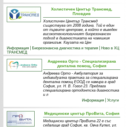
Холистичен Център Трансмед,
Пловдив
Холистичен Център Трансмед
съществува от 2008 година. Той е един
от първите центрове, в който е въведен
високотехнологичният биорезонансен
подход в диагностиката на човешкия
организъм. Каузата на Цен
Информация
Биорезонансна диагностика и терапия
Ново в ХЦ
ТРАНСМЕД
Андреева Орто - Специализирана
дентална помощ, София
Андреева Орто - Амбулатория за
индивидуална практика за специализирана
дентална помощ ЕООД се намира в град
София, ул. Н. В. Гогол 23. Предлага
специализирана ортодонтска диагностика
и л
Информация
Услуги
Медицински център ПроВита, София
Медицински център ПроВита 22 е със
седалище град София, кв. Овча Купел, ул.