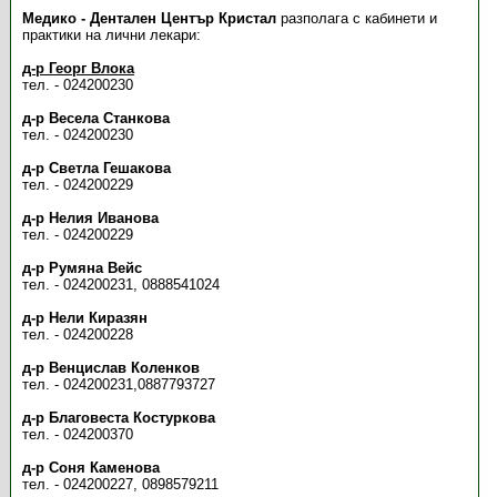
Медико - Дентален Център Кристал
разполага с кабинети и
практики на лични лекари:
д-р Георг Влока
тел. - 024200230
д-р Весела Станкова
тел. - 024200230
д-р Светла Гешакова
тел. - 024200229
д-р Нелия Иванова
тел. - 024200229
д-р Румяна Вейс
тел. - 024200231, 0888541024
д-р Нели Киразян
тел. - 024200228
д-р Венцислав Коленков
тел. - 024200231,0887793727
д-р Благовеста Костуркова
тел. - 024200370
д-р Соня Каменова
тел. - 024200227, 0898579211