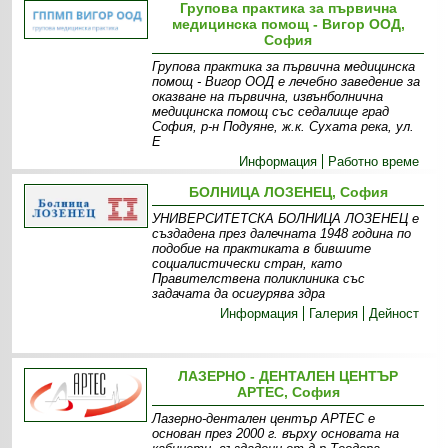
Групова практика за първична
медицинска помощ - Вигор ООД,
София
Групова практика за първична медицинска
помощ - Вигор ООД е лечебно заведение за
оказване на първична, извънболнична
медицинска помощ със седалище град
София, р-н Подуяне, ж.к. Сухата река, ул.
Е
Информация
Работно време
БОЛНИЦА ЛОЗЕНЕЦ, София
УНИВЕРСИТЕТСКА БОЛНИЦА ЛОЗЕНЕЦ е
създадена през далечната 1948 година по
подобие на практиката в бившите
социалистически стран, като
Правителствена поликлиника със
задачата да осигурява здра
Информация
Галерия
Дейност
ЛАЗЕРНО - ДЕНТАЛЕН ЦЕНТЪР
АРТЕС, София
Лазерно-дентален център АРТЕС е
основан през 2000 г. върху основата на