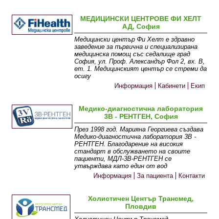
МЕДИЦИНСКИ ЦЕНТРОВЕ ФИ ХЕЛТ
АД, София
Медицински център Фи Хелт е здравно
заведение за първична и специализирана
медицинска помощ със седалище град
София, ул. Проф. Александър Фол 2, вх. В,
ет. 1. Медицинският център се стреми да
осигу
Информация
Кабинети
Екип
Медико-диагностична лаборатория
3В - РЕНТГЕН, София
През 1998 год. Марияна Георгиева създава
Медико-диагностична лаборатория 3В -
РЕНТГЕН. Благодарение на високия
стандарт в обслужването на своите
пациенти, МДЛ-3В-РЕНТГЕН се
утвърждава като един от вод
Информация
За пациента
Контакти
Холистичен Център Трансмед,
Пловдив