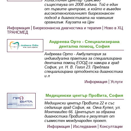
Холистичен Център Трансмед
съществува от 2008 година. Той е един
от първите центрове, в който е въведен
високотехнологичният биорезонансен
подход в диагностиката на човешкия
организъм. Каузата на Цен
Информация
Биорезонансна диагностика и терапия
Ново в ХЦ
ТРАНСМЕД
Андреева Орто - Специализирана
дентална помощ, София
Андреева Орто - Амбулатория за
индивидуална практика за специализирана
дентална помощ ЕООД се намира в град
София, ул. Н. В. Гогол 23. Предлага
специализирана ортодонтска диагностика
и л
Информация
Услуги
Медицински център ПроВита, София
Медицински център ПроВита 22 е със
седалище град София, кв. Овча Купел, ул.
Монтевидео 66. Центърът за образна
диагностика ПроВита e резултат от
съвместен международен проект.
Информация
Изследвания
Консултации