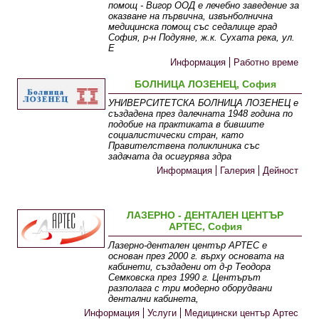
помощ - Вигор ООД е лечебно заведение за
оказване на първична, извънболнична
медицинска помощ със седалище град
София, р-н Подуяне, ж.к. Сухата река, ул.
Е
Информация
Работно време
БОЛНИЦА ЛОЗЕНЕЦ, София
УНИВЕРСИТЕТСКА БОЛНИЦА ЛОЗЕНЕЦ е
създадена през далечната 1948 година по
подобие на практиката в бившите
социалистически стран, като
Правителствена поликлиника със
задачата да осигурява здра
Информация
Галерия
Дейност
ЛАЗЕРНО - ДЕНТАЛЕН ЦЕНТЪР
АРТЕС, София
Лазерно-дентален център АРТЕС е
основан през 2000 г. върху основата на
кабинети, създадени от д-р Теодора
Семковска през 1990 г. Центърът
разполага с три модерно оборудвани
дентални кабинета,
Информация
Услуги
Медицински център Артес