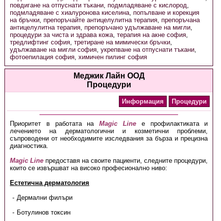
повдигане на отпуснати тъкани
,
подмладяване с кислород
,
подмладяване с хиалуронова киселина
,
попълване и корекция
на бръчки
,
препоръчайте антицелулитна терапия
,
препоръчана
антицелулитна терапия
,
препоръчано удължаване на мигли
,
процедури за чиста и здрава кожа
,
терапия на акне софия
,
тредлифтинг софия
,
третиране на мимически бръчки
,
удължаване на мигли софия
,
укрепване на отпуснати тъкани
,
фотоепилация софия
,
химичен пилинг софия
Меджик Лайн ООД
Процедури
Информация
Процедури
Приоритет в работата на
Magic Line
е профилактиката и
лечението на дерматологични и козметични проблеми,
съпроводени от необходимите изследвания за бърза и прецизна
диагностика.
Magic Line
предоставя на своите пациенти, следните процедури,
които се извършват на високо професионално ниво:
Естетична дерматология
Дермални филъри
Ботулинов токсин