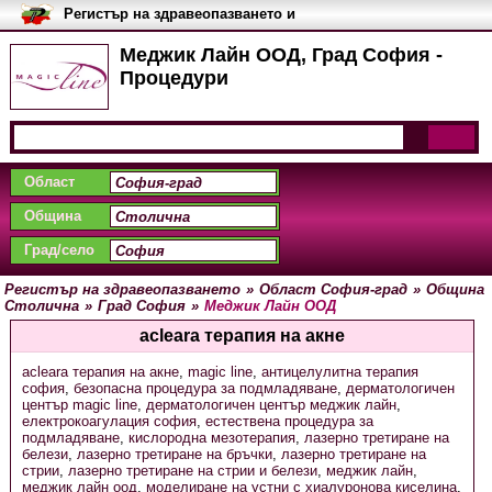
Регистър на здравеопазването и
медицинските заведения в
България
Меджик Лайн ООД, Град София -
Процедури
Област
Община
Град/село
Регистър на здравеопазването
»
Област София-град
»
Община
Столична
»
Град София
»
Меджик Лайн ООД
acleara терапия на акне
acleara терапия на акне
,
magic line
,
антицелулитна терапия
софия
,
безопасна процедура за подмладяване
,
дерматологичен
център magic line
,
дерматологичен център меджик лайн
,
електрокоагулация софия
,
естествена процедура за
подмладяване
,
кислородна мезотерапия
,
лазерно третиране на
белези
,
лазерно третиране на бръчки
,
лазерно третиране на
стрии
,
лазерно третиране на стрии и белези
,
меджик лайн
,
меджик лайн оод
,
моделиране на устни с хиалуронова киселина
,