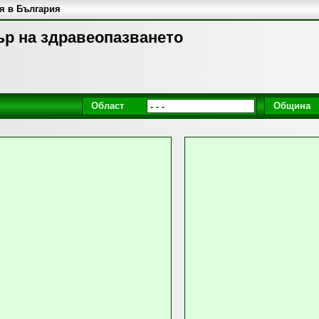
я в България
ър на здравеопазването
Област
Община