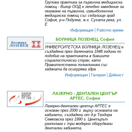
Групова практика за първична медицинска
помощ - Вигор ООД е лечебно заведение за
оказване на първична, извънболнична
медицинска помощ със седалище град
София, р-н Подуяне, ж.к. Сухата река, ул.
Е
Информация
Работно време
БОЛНИЦА ЛОЗЕНЕЦ, София
УНИВЕРСИТЕТСКА БОЛНИЦА ЛОЗЕНЕЦ е
създадена през далечната 1948 година по
подобие на практиката в бившите
социалистически стран, като
Правителствена поликлиника със
задачата да осигурява здра
Информация
Галерия
Дейност
ЛАЗЕРНО - ДЕНТАЛЕН ЦЕНТЪР
АРТЕС, София
Лазерно-дентален център АРТЕС е
основан през 2000 г. върху основата на
кабинети, създадени от д-р Теодора
Семковска през 1990 г. Центърът
разполага с три модерно оборудвани
дентални кабинета,