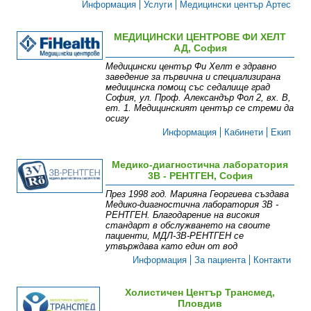
Информация
Услуги
Медицински център Артес
МЕДИЦИНСКИ ЦЕНТРОВЕ ФИ ХЕЛТ
АД, София
Медицински център Фи Хелт е здравно
заведение за първична и специализирана
медицинска помощ със седалище град
София, ул. Проф. Александър Фол 2, вх. В,
ет. 1. Медицинският център се стреми да
осигу
Информация
Кабинети
Екип
Медико-диагностична лаборатория
3В - РЕНТГЕН, София
През 1998 год. Марияна Георгиева създава
Медико-диагностична лаборатория 3В -
РЕНТГЕН. Благодарение на високия
стандарт в обслужването на своите
пациенти, МДЛ-3В-РЕНТГЕН се
утвърждава като един от вод
Информация
За пациента
Контакти
Холистичен Център Трансмед,
Пловдив