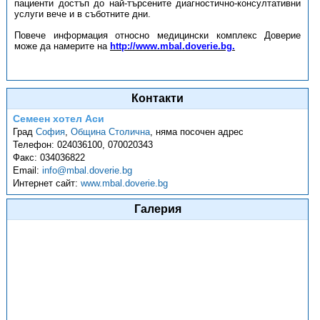
пациенти достъп до най-търсените диагностично-консултативни
услуги вече и в съботните дни.
Повече информация относно медицински комплекс Доверие
може да намерите на
http://www.mbal.doverie.bg.
Контакти
Семеен хотел Аси
Град
София
,
Община Столична
,
няма посочен адрес
Телефон:
024036100, 070020343
Факс:
034036822
Email:
info@mbal.doverie.bg
Интернет сайт:
www.mbal.doverie.bg
Галерия