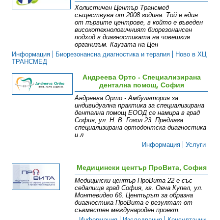
Холистичен Център Трансмед
съществува от 2008 година. Той е един
от първите центрове, в който е въведен
високотехнологичният биорезонансен
подход в диагностиката на човешкия
организъм. Каузата на Цен
Информация
Биорезонансна диагностика и терапия
Ново в ХЦ
ТРАНСМЕД
Андреева Орто - Специализирана
дентална помощ, София
Андреева Орто - Амбулатория за
индивидуална практика за специализирана
дентална помощ ЕООД се намира в град
София, ул. Н. В. Гогол 23. Предлага
специализирана ортодонтска диагностика
и л
Информация
Услуги
Медицински център ПроВита, София
Медицински център ПроВита 22 е със
седалище град София, кв. Овча Купел, ул.
Монтевидео 66. Центърът за образна
диагностика ПроВита e резултат от
съвместен международен проект.
Информация
Изследвания
Консултации