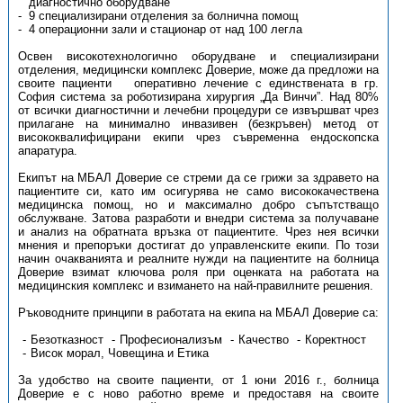
диагностично оборудване
- 9 специализирани отделения за болнична помощ
- 4 операционни зали и стационар от над 100 легла
Освен високотехнологично оборудване и специализирани
отделения, медицински комплекс Доверие, може да предложи на
своите пациенти оперативно лечение с единствената в гр.
София система за роботизирана хирургия „Да Винчи”. Над 80%
от всички диагностични и лечебни процедури се извършват чрез
прилагане на минимално инвазивен (безкръвен) метод от
висококвалифицирани екипи чрез съвременна ендоскопска
апаратура.
Екипът на МБАЛ Доверие се стреми да се грижи за здравето на
пациентите си, като им осигурява не само висококачествена
медицинска помощ, но и максимално добро съпътстващо
обслужване. Затова разработи и внедри система за получаване
и анализ на обратната връзка от пациентите. Чрез нея всички
мнения и препоръки достигат до управленските екипи. По този
начин очакванията и реалните нужди на пациентите на болница
Доверие взимат ключова роля при оценката на работата на
медицинския комплекс и взимането на най-правилните решения.
Ръководните принципи в работата на екипа на МБАЛ Доверие са:
Безотказност
Професионализъм
Качество
Коректност
Висок морал, Човещина и Етика
За удобство на своите пациенти, от 1 юни 2016 г., болница
Доверие е с ново работно време и предоставя на своите