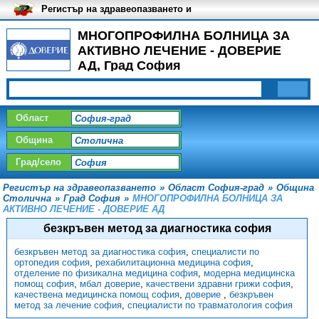
Регистър на здравеопазването и
медицинските заведения в
България
МНОГОПРОФИЛНА БОЛНИЦА ЗА
АКТИВНО ЛЕЧЕНИЕ - ДОВЕРИЕ
АД, Град София
Област
Община
Град/село
Регистър на здравеопазването
»
Област София-град
»
Община
Столична
»
Град София
»
МНОГОПРОФИЛНА БОЛНИЦА ЗА
АКТИВНО ЛЕЧЕНИЕ - ДОВЕРИЕ АД
безкръвен метод за диагностика софия
безкръвен метод за диагностика софия
,
специалисти по
ортопедия софия
,
рехабилитационна медицина софия
,
отделение по физикална медицина софия
,
модерна медицинска
помощ софия
,
мбал доверие
,
качествени здравни грижи софия
,
качествена медицинска помощ софия
,
доверие
,
безкръвен
метод за лечение софия
,
специалисти по травматология софия