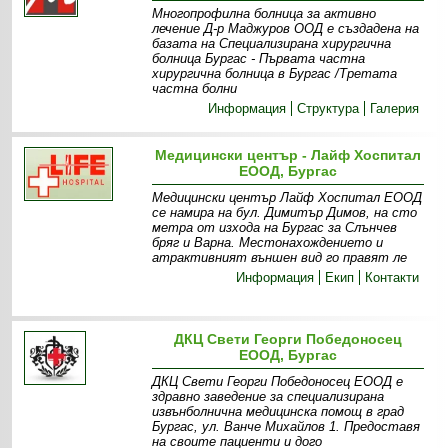
Многопрофилна болница за активно
лечение Д-р Маджуров ООД е създадена на
базата на Специализирана хирургична
болница Бургас - Първата частна
хирургична болница в Бургас /Третата
частна болни
Информация
Структура
Галерия
Медицински център - Лайф Хоспитал
ЕООД, Бургас
Медицински център Лайф Хоспитал ЕООД
се намира на бул. Димитър Димов, на сто
метра от изхода на Бургас за Слънчев
бряг и Варна. Местонахождението и
атрактивният външен вид го правят ле
Информация
Екип
Контакти
ДКЦ Свети Георги Победоносец
ЕООД, Бургас
ДКЦ Свети Георги Победоносец ЕООД е
здравно заведение за специализирана
извънболнична медицинска помощ в град
Бургас, ул. Ванче Михайлов 1. Предоставя
на своите пациенти и дого