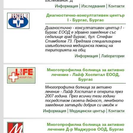
изследвания. Д
Информация
Изследвания
Контакти
Диагностично-консултативен център
I - Бургас, Бургас
Диагностично - консултативен център І -
Бургас ЕООД е здравно заведение със
седалище град Бургас, бул. Стефан
Стамболов 73. Предлага специализирана
извънболнична медицинска помощ на
територията на общ
Информация
Лаборатории
Многопрофилна болница за активно
лечение - Лайф Хоспитал ЕООД,
Бургас
Многопрофилна болница за активно
лечение - Лайф Хоспитал е открита през
2007 година. През всички тези години
посредством своята дейност, лечебното
заведение затвърди добрия си имидж н
Информация
Медицински център
Контакти
Многопрофилна болница за активно
лечение Д-р Маджуров ООД, Бургас