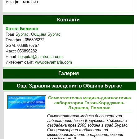
и кафе - магазин.
Контакти
Хотел Белмонт
Град
Бургас
,
Община Бургас
Телефон:
056896272
GSM:
0888976767
Факс:
056896282
Email:
hospital@saintsofia.com
Интернет сайт:
www.devamaria.com
Галерия
Още Здравни заведения в Община Бургас
Самостоятелна медико-диагностична
лаборатория Гогов-Коруджиев-
Лъджева, Поморие
Самостоятелна медико-диагностична
лаборатория Гогов-Коруджиев-Лъджева е
създадена през 2005 година в град Бургас.
Специализирана в областта на
микробиологичните и паразитологични