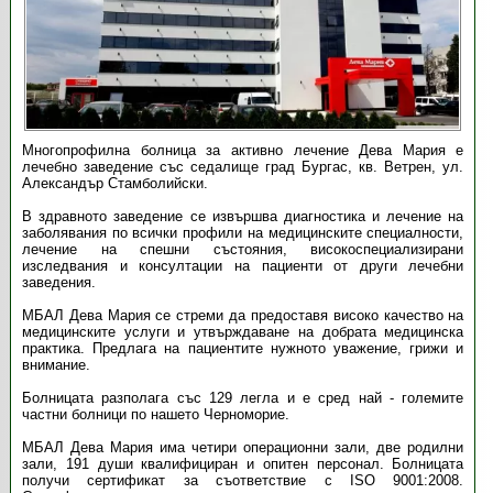
Многопрофилна болница за активно лечение Дева Мария е
лечебно заведение със седалище град Бургас, кв. Ветрен, ул.
Александър Стамболийски.
В здравното заведение се извършва диагностика и лечение на
заболявания по всички профили на медицинските специалности,
лечение на спешни състояния, високоспециализирани
изследвания и консултации на пациенти от други лечебни
заведения.
МБАЛ Дева Мария се стреми да предоставя високо качество на
медицинските услуги и утвърждаване на добрата медицинска
практика. Предлага на пациентите нужното уважение, грижи и
внимание.
Болницата разполага със 129 легла и е сред най - големите
частни болници по нашето Черноморие.
МБАЛ Дева Мария
има четири операционни зали, две родилни
зали, 191 души квалифициран и опитен персонал. Болницата
получи сертификат за съответствие с ISO 9001:2008.