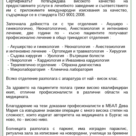
Сертификатът потвърждава високото качество на
предоставяните услуги в лечебното заведение и съответствието
им с приложимите международни изисквания за качество,
съдържащи се в стандарта ISO 9001:2008.
Започнала дейността си с три отделения - Акушеро -
гинекологично, Неонатологично, Анестезиология и интензивно
лечение, две години по - късно пациентите получават
професионално лечение в общо тринадесет отделения :
Акушерство и гинекология
Неонатология
Анестезиология
и интензивно лечение
Ортопедия и травматология
Хирургия
Съдова хирургия
Урология
Вътрешни болести
Неврология
Кардиология и Инвазивна кардиология
Терапевтично отделение
Образна диагностика
Микролаборатория
Клинична лаборатория
Всяко отделение разполага с апаратура от най - висок клас.
За здравето на пациентите полага грижи високо квалифициран
екип, отлични професионалисти в различни области на
медицината.
Благодарение на тези доказани професионалисти в МБАЛ Дева
Мария са извършени знакови операции с много висока степен на
сложност, които издигат авторитета на медицината в Бургас на
ново, по - високо ниво.
Болницата разполага с паркинг, има изграден параклис,
ритуална зала за изписване на новородени, училище за бремени