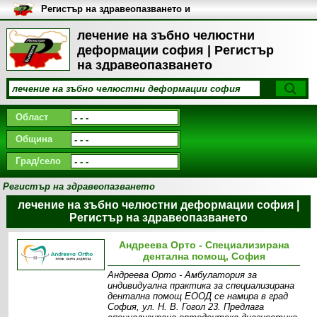
Регистър на здравеопазването и
медицинските заведения в
България
лечение на зъбно челюстни
деформации софия | Регистър
на здравеопазването
Област
Община
Град/село
Регистър на здравеопазването
лечение на зъбно челюстни деформации софия |
Регистър на здравеопазването
Андреева Орто - Специализирана
дентална помощ, София
Андреева Орто - Амбулатория за
индивидуална практика за специализирана
дентална помощ ЕООД се намира в град
София, ул. Н. В. Гогол 23. Предлага