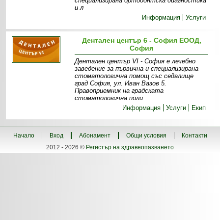
специализирана ортодонтска диагностика
и л
Информация
Услуги
Дентален център 6 - София ЕООД,
София
Дентален център VI - София e лечебно
заведение за първична и специализирана
стоматологична помощ със седалище
град София, ул. Иван Вазов 5.
Правоприемник на градската
стоматологична поли
Информация
Услуги
Екип
Начало
Вход
Абонамент
Общи условия
Контакти
2012 - 2026 ©
Регистър на здравеопазването