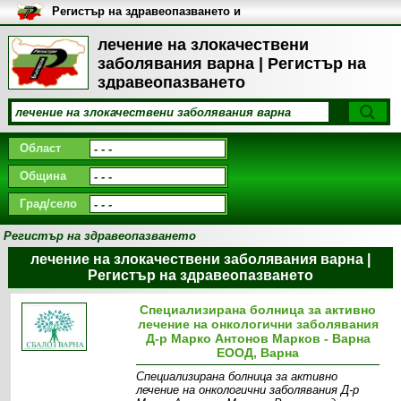
Регистър на здравеопазването и
медицинските заведения в
България
лечение на злокачествени
заболявания варна | Регистър на
здравеопазването
Област
Община
Град/село
Регистър на здравеопазването
лечение на злокачествени заболявания варна |
Регистър на здравеопазването
Специализирана болница за активно
лечение на онкологични заболявания
Д-р Марко Антонов Марков - Варна
ЕООД, Варна
Специализирана болница за активно
лечение на онкологични заболявания Д-р