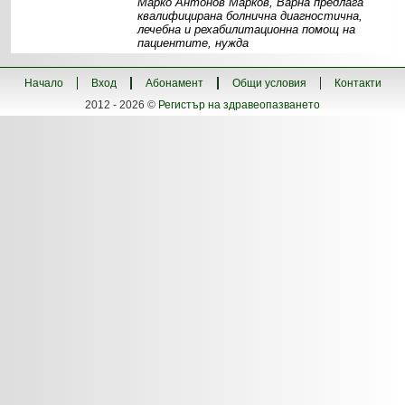
Марко Антонов Марков, Варна предлага
квалифицирана болнична диагностична,
лечебна и рехабилитационна помощ на
пациентите, нужда
Информация
Структура
Контакти
Начало
Вход
Абонамент
Общи условия
Контакти
2012 - 2026 ©
Регистър на здравеопазването