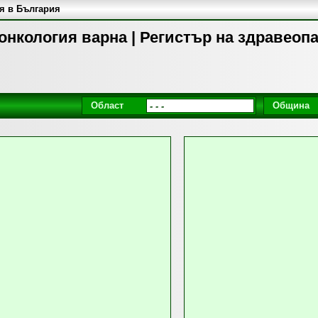
я в България
онкология варна | Регистър на здравеоп
Област
Община