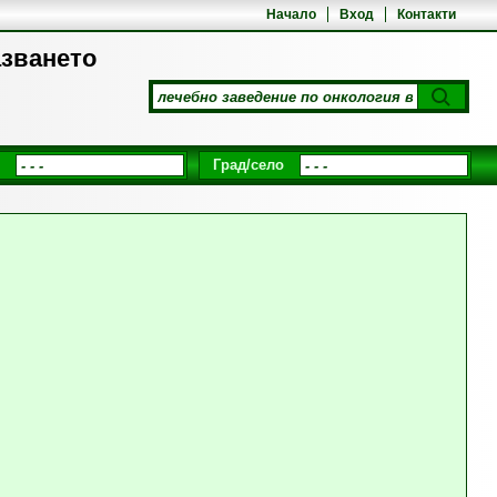
Начало
Вход
Контакти
азването
Град/село