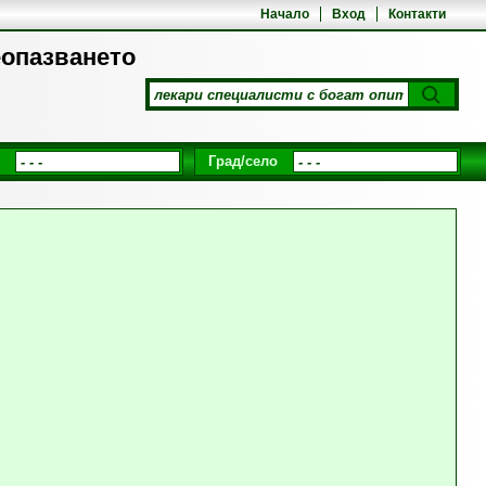
Начало
Вход
Контакти
еопазването
Град/село