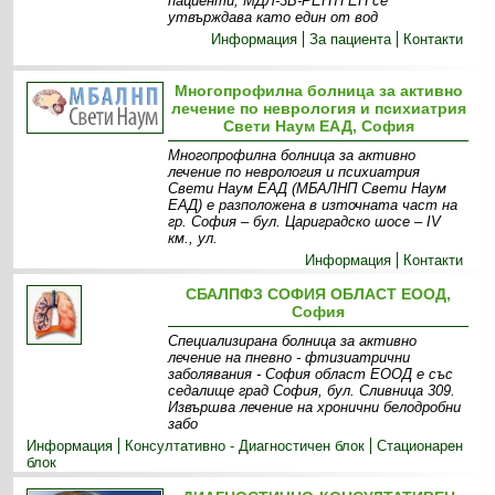
пациенти, МДЛ-3В-РЕНТГЕН се
утвърждава като един от вод
Информация
За пациента
Контакти
Многопрофилна болница за активно
лечение по неврология и психиатрия
Свети Наум ЕАД, София
Многопрофилна болница за активно
лечение по неврология и психиатрия
Свети Наум ЕАД (МБАЛНП Свети Наум
ЕАД) е разположена в източната част на
гр. София – бул. Цариградско шосе – ІV
км., ул.
Информация
Контакти
СБАЛПФЗ СОФИЯ ОБЛАСТ ЕООД,
София
Специализирана болница за активно
лечение на пневно - фтизиатрични
заболявания - София област ЕООД е със
седалище град София, бул. Сливница 309.
Извършва лечение на хронични белодробни
забо
Информация
Консултативно - Диагностичен блок
Стационарен
блок