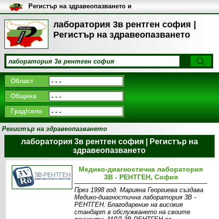
Регистър на здравеопазването и
медицинските заведения в
България
лаборатория 3в рентген софия |
Регистър на здравеопазването
Област
Община
Град/село
Регистър на здравеопазването
лаборатория 3в рентген софия | Регистър на
здравеопазването
Медико-диагностична лаборатория
3В - РЕНТГЕН, София
През 1998 год. Марияна Георгиева създава
Медико-диагностична лаборатория 3В -
РЕНТГЕН. Благодарение на високия
стандарт в обслужването на своите