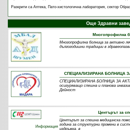
Разкрити са Аптека, Пато-хистологична лаборатория, сектор Обра
Още Здравни заве
Многопрофилна бо
Многопрофилна болница за активно леч
дългогодишни традиции в здравеопазв
СПЕЦИАЛИЗИРАНА БОЛНИЦА ЗА
СПЕЦИАЛИЗИРАНА БОЛНИЦА ЗА АКТИ
осигуряващо спешна и планова инвази
Дейност
Центърът за с
Центърът за спешна медицинска помо
година за структурни промени в сист
Информация
издръжка, в