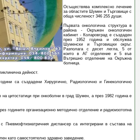
Осъществява комплексно лечение
за областите Шумен и Търговище с
обща численост 346 255 души.
Първата онкологична структура в
района - Окръжен онкологичен
кабинет - Коларовград е създаден
през 1952 година и обслужва
Шуменски и Търговищки окръг.
Разполага с десет легла, 5 от
които в АГ отделение и 5 във
Вътрешно отделение на Окръжна
болница.
ликлинична дейност.
години са създадени Хирургично, Радиологично и Гинекологично
 на цитостатици при онкоболни в град Шумен, а през 1982 година е
рез годините организационно методично отделение и радиоизотопна
 с Пневмофтизиатричния диспансер са интегрирани в състава на
лен като самостоятелно здравно заведение.