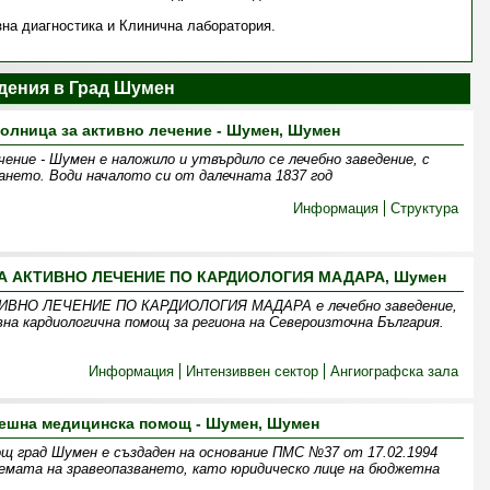
зна диагностика и Клинична лаборатория.
дения в Град Шумен
лница за активно лечение - Шумен, Шумен
ение - Шумен е наложило и утвърдило се лечебно заведение, с
ането. Води началото си от далечната 1837 год
Информация
Структура
 АКТИВНО ЛЕЧЕНИЕ ПО КАРДИОЛОГИЯ МАДАРА, Шумен
ВНО ЛЕЧЕНИЕ ПО КАРДИОЛОГИЯ МАДАРА е лечебно заведение,
вна кардиологична помощ за региона на Североизточна България.
Информация
Интензиввен сектор
Ангиографска зала
пешна медицинска помощ - Шумен, Шумен
щ град Шумен е създаден на основание ПМС №37 от 17.02.1994
емата на зравеопазването, като юридическо лице на бюджетна