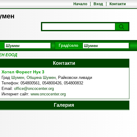
Начало
Вход
Контакти
умен
Град/село
ЕН ЕООД
Контакти
Хотел Форест Нук 3
Град
Шумен
,
Община Шумен
,
Райковски ливади
Телефон:
054800561, 054800426, 054800832
Email:
office@oncocenter.org
Интернет сайт:
www.oncocenter.org
Галерия