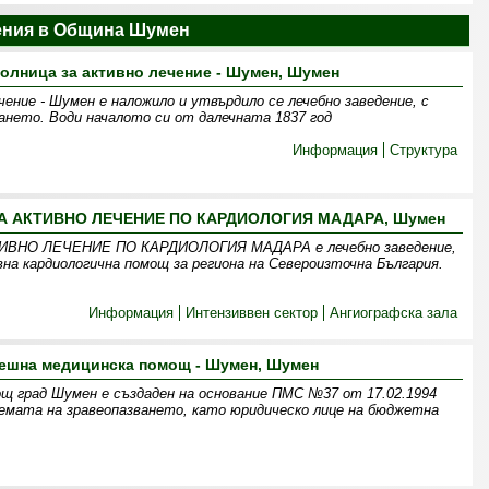
ения в Община Шумен
лница за активно лечение - Шумен, Шумен
ение - Шумен е наложило и утвърдило се лечебно заведение, с
ането. Води началото си от далечната 1837 год
Информация
Структура
 АКТИВНО ЛЕЧЕНИЕ ПО КАРДИОЛОГИЯ МАДАРА, Шумен
ВНО ЛЕЧЕНИЕ ПО КАРДИОЛОГИЯ МАДАРА е лечебно заведение,
вна кардиологична помощ за региона на Североизточна България.
Информация
Интензиввен сектор
Ангиографска зала
пешна медицинска помощ - Шумен, Шумен
щ град Шумен е създаден на основание ПМС №37 от 17.02.1994
емата на зравеопазването, като юридическо лице на бюджетна