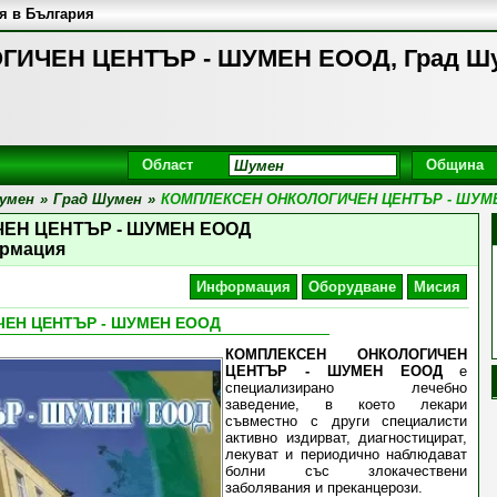
я в България
ИЧЕН ЦЕНТЪР - ШУМЕН ЕООД, Град Ш
Област
Община
умен
»
Град Шумен
»
КОМПЛЕКСЕН ОНКОЛОГИЧЕН ЦЕНТЪР - ШУМ
ЕН ЦЕНТЪР - ШУМЕН ЕООД
рмация
Информация
Оборудване
Мисия
ЕН ЦЕНТЪР - ШУМЕН ЕООД
КОМПЛЕКСЕН ОНКОЛОГИЧЕН
ЦЕНТЪР - ШУМЕН ЕООД
е
специализирано лечебно
заведение, в което лекари
съвместно с други специалисти
активно издирват, диагностицират,
лекуват и периодично наблюдават
болни със злокачествени
заболявания и преканцерози.