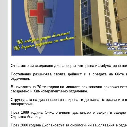
От самото си създаване диспансерът извършва и амбулаторно-по
Постепенно разширява своята дейност и в средата на 60-те 
отделения.
В началото на 70-те години на миналия век започва приложението
създадено и Химиотерапевтично отделение.
Структурата на диспансера разширяват и допълват създаваните п
лаборатория.
През 1989 година Онкологичният диспансер е закрит и заедно
Окръжна болница.
През 2000 година Диспансерът за онкологични заболявания е отде